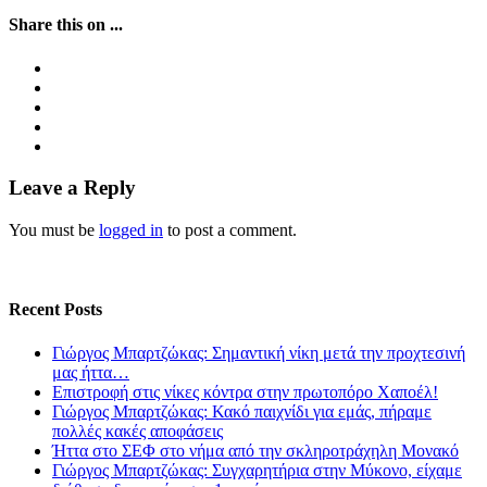
Share this on ...
Leave a Reply
You must be
logged in
to post a comment.
Recent Posts
Γιώργος Μπαρτζώκας: Σημαντική νίκη μετά την προχτεσινή
μας ήττα…
Επιστροφή στις νίκες κόντρα στην πρωτοπόρο Χαποέλ!
Γιώργος Μπαρτζώκας: Κακό παιχνίδι για εμάς, πήραμε
πολλές κακές αποφάσεις
Ήττα στο ΣΕΦ στο νήμα από την σκληροτράχηλη Μονακό
Γιώργος Μπαρτζώκας: Συγχαρητήρια στην Μύκονο, είχαμε