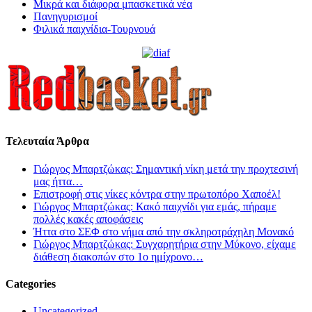
Μικρά και διάφορα μπασκετικά νέα
Πανηγυρισμοί
Φιλικά παιχνίδια-Τουρνουά
Τελευταία Άρθρα
Γιώργος Μπαρτζώκας: Σημαντική νίκη μετά την προχτεσινή
μας ήττα…
Επιστροφή στις νίκες κόντρα στην πρωτοπόρο Χαποέλ!
Γιώργος Μπαρτζώκας: Κακό παιχνίδι για εμάς, πήραμε
πολλές κακές αποφάσεις
Ήττα στο ΣΕΦ στο νήμα από την σκληροτράχηλη Μονακό
Γιώργος Μπαρτζώκας: Συγχαρητήρια στην Μύκονο, είχαμε
διάθεση διακοπών στο 1ο ημίχρονο…
Categories
Uncategorized