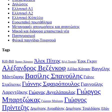
Δηλώσεις
Ελληνική Α1
Ελληνική Α2
Ελληνικό Κύπελλο
Ευρωπαϊκό πρωτάθλημα
Μεταγραφές αποχωρήσεις και ανανεώσεις
Μικρά και διάφορα μπασκετικά νέα
Πανηγυρισμοί
Φιλικά παιχνίδια-Τουρνουά
Tags
Άλεκ Πίτερς
Έρικ Γκριν
Kill-Bill
Άαρον Χάρισον
Άξελ Τουπάν
Αλέξανδρος Βεζένκοφ
Βαγγέλης
Αϊζάια Κάνααν
Βασίλης Σπανούλης
Μάντζαρης
Γιάνις
Γιάννης Σφαιρόπουλος
Γιαννούλης
Στρέλιενκς
Γιώργος
Γιώργος Αγγελόπουλος
Λαρεντζάκης
Μπαρτζώκας
Γιώργος
Γιώργος Μπόγρης
Πρίντεζης
Δημήτρης Αγραβάνης
Δημήτρης Τσαλδάρης
Εβάν