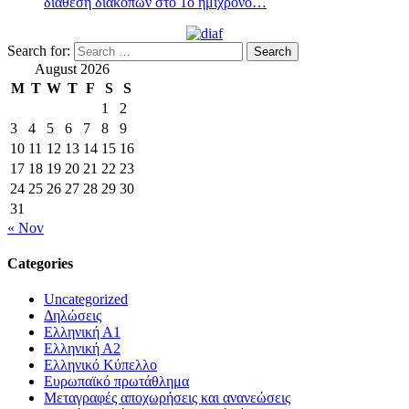
διάθεση διακοπών στο 1ο ημίχρονο…
Search for:
August 2026
M
T
W
T
F
S
S
1
2
3
4
5
6
7
8
9
10
11
12
13
14
15
16
17
18
19
20
21
22
23
24
25
26
27
28
29
30
31
« Nov
Categories
Uncategorized
Δηλώσεις
Ελληνική Α1
Ελληνική Α2
Ελληνικό Κύπελλο
Ευρωπαϊκό πρωτάθλημα
Μεταγραφές αποχωρήσεις και ανανεώσεις