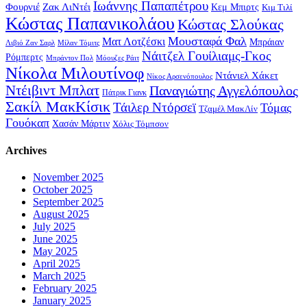
Ιωάννης Παπαπέτρου
Φουρνιέ
Ζακ ΛιΝτέι
Κεμ Μπιρτς
Κιμ Τιλί
Κώστας Παπανικολάου
Κώστας Σλούκας
Μουσταφά Φαλ
Ματ Λοτζέσκι
Μπράιαν
Λιβιό Ζαν Σαρλ
Μίλαν Τόμιτς
Νάιτζελ Γουίλιαμς-Γκος
Ρόμπερτς
Μπράντον Πολ
Μόουζες Ράιτ
Νίκολα Μιλουτίνοφ
Ντάνιελ Χάκετ
Νίκος Αρσενόπουλος
Ντέιβιντ Μπλατ
Παναγιώτης Αγγελόπουλος
Πάτρικ Γιανκ
Σακίλ ΜακΚίσικ
Τάιλερ Ντόρσεϊ
Τόμας
Τζαμέλ ΜακΛίν
Γουόκαπ
Χασάν Μάρτιν
Χόλις Τόμπσον
Archives
November 2025
October 2025
September 2025
August 2025
July 2025
June 2025
May 2025
April 2025
March 2025
February 2025
January 2025