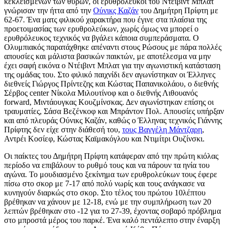
κεκλεισμένων των θυρών, οι ερυθρόλευκοι του Ντέιβιντ Μπλατ
γνώρισαν την ήττα από την
Ούνικς Καζάν
του Δημήτρη Πρίφτη με
62-67. Ένα ματς φιλικού χαρακτήρα που έγινε στα πλαίσια της
προετοιμασίας των ερυθρολεύκων, χωρίς όμως να μπορεί ο
ερυθρόλευκος τεχνικός να βγάλει κάποια συμπεράσματα. Ο
Ολυμπιακός παρατάχθηκε απέναντι στους Ρώσους με πάρα πολλές
απουσίες και μάλιστα βασικών παικτών, με αποτέλεσμα να μην
έχει σαφή εικόνα ο Ντέιβιντ Μπλατ για την αγωνιστική κατάσταση
της ομάδας του. Στο φιλικό παιχνίδι δεν αγωνίστηκαν οι Έλληνες
διεθνείς Γιώργος Πρίντεζης και Κώστας Παπανικολάου, ο διεθνής
Σέρβος center Νίκολα Μιλουτίνοφ και ο διεθνής Λιθουανός
forward, Μιντάουγκας Κουζμίνσκας. Δεν αγωνίστηκαν επίσης οι
τραυματίες, Σάσα Βεζένκοφ και Μπράντον Πολ. Απουσίες υπήρξαν
και από πλευράς Ούνικς Καζάν, καθώς ο Έλληνας τεχνικός Γιάννης
Πρίφτης δεν είχε στην διάθεσή του,
τους Βαγγέλη Μάντζαρη
,
Αντρέι Κοσίεφ, Κώστας Καϊμακόγλου και Ντιμίτρι Ουζίνσκι.
Οι παίκτες του Δημήτρη Πρίφτη κατάφεραν από την πρώτη κιόλας
περίοδο να επιβάλουν το ρυθμό τους και να πάρουν τα ηνία του
αγώνα. Το μουδιασμένο ξεκίνημα των ερυθρολεύκων τους έφερε
πίσω στο σκορ με 7-17 από πολύ νωρίς και τους ανάγκασε να
κυνηγούν διαρκώς στο σκορ. Στο τέλος του πρώτου 10λέπτου
βρέθηκαν να χάνουν με 12-18, ενώ με την συμπλήρωση των 20
λεπτών βρέθηκαν στο -12 για το 27-39, έχοντας σοβαρό πρόβλημα
στο μπροστά μέρος του παρκέ. Ένα καλό πεντάλεπτο στην έναρξη