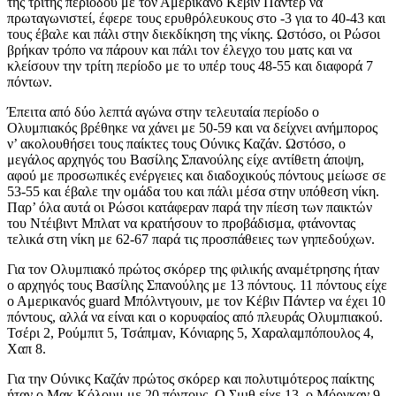
της τρίτης περιόδου με τον Αμερικανό Κέβιν Πάντερ να
πρωταγωνιστεί, έφερε τους ερυθρόλευκους στο -3 για το 40-43 και
τους έβαλε και πάλι στην διεκδίκηση της νίκης. Ωστόσο, οι Ρώσοι
βρήκαν τρόπο να πάρουν και πάλι τον έλεγχο του ματς και να
κλείσουν την τρίτη περίοδο με το υπέρ τους 48-55 και διαφορά 7
πόντων.
Έπειτα από δύο λεπτά αγώνα στην τελευταία περίοδο ο
Ολυμπιακός βρέθηκε να χάνει με 50-59 και να δείχνει ανήμπορος
ν’ ακολουθήσει τους παίκτες τους Ούνικς Καζάν. Ωστόσο, ο
μεγάλος αρχηγός του Βασίλης Σπανούλης είχε αντίθετη άποψη,
αφού με προσωπικές ενέργειες και διαδοχικούς πόντους μείωσε σε
53-55 και έβαλε την ομάδα του και πάλι μέσα στην υπόθεση νίκη.
Παρ’ όλα αυτά οι Ρώσοι κατάφεραν παρά την πίεση των παικτών
του Ντέιβιντ Μπλατ να κρατήσουν το προβάδισμα, φτάνοντας
τελικά στη νίκη με 62-67 παρά τις προσπάθειες των γηπεδούχων.
Για τον Ολυμπιακό πρώτος σκόρερ της φιλικής αναμέτρησης ήταν
ο αρχηγός τους Βασίλης Σπανούλης με 13 πόντους. 11 πόντους είχε
ο Αμερικανός guard Μπόλντγουιν, με τον Κέβιν Πάντερ να έχει 10
πόντους, αλλά να είναι και ο κορυφαίος από πλευράς Ολυμπιακού.
Τσέρι 2, Ρούμπιτ 5, Τσάπμαν, Κόνιαρης 5, Χαραλαμπόπουλος 4,
Χαπ 8.
Για την Ούνικς Καζάν πρώτος σκόρερ και πολυτιμότερος παίκτης
ήταν ο Μακ Κόλουμ με 20 πόντους. Ο Σμιθ είχε 13, ο Μόργκαν 9,