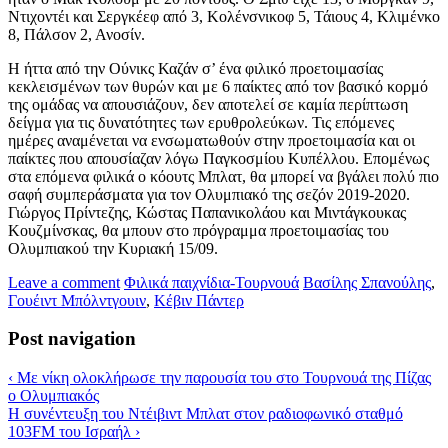
Ντιχοντέι και Σεργκέεφ από 3, Κολένσνικοφ 5, Τάιους 4, Κλιμένκο
8, Πάλσον 2, Ανοσίν.
Η ήττα από την Ούνικς Καζάν σ’ ένα φιλικό προετοιμασίας
κεκλεισμένων των θυρών και με 6 παίκτες από τον βασικό κορμό
της ομάδας να απουσιάζουν, δεν αποτελεί σε καμία περίπτωση
δείγμα για τις δυνατότητες των ερυθρολεύκων. Τις επόμενες
ημέρες αναμένεται να ενσωματωθούν στην προετοιμασία και οι
παίκτες που απουσίαζαν λόγω Παγκοσμίου Κυπέλλου. Επομένως
στα επόμενα φιλικά ο κόουτς Μπλατ, θα μπορεί να βγάλει πολύ πιο
σαφή συμπεράσματα για τον Ολυμπιακό της σεζόν 2019-2020.
Γιώργος Πρίντεζης, Κώστας Παπανικολάου και Μιντάγκουκας
Κουζμίνσκας, θα μπουν στο πρόγραμμα προετοιμασίας του
Ολυμπιακού την Κυριακή 15/09.
Leave a comment
Φιλικά παιχνίδια-Τουρνουά
Βασίλης Σπανούλης
,
Γουέιντ Μπόλντγουιν
,
Κέβιν Πάντερ
Post navigation
‹
Με νίκη ολοκλήρωσε την παρουσία του στο Τουρνουά της Πίζας
ο Ολυμπιακός
Η συνέντευξη του Ντέιβιντ Μπλατ στον ραδιοφωνικό σταθμό
103FM του Ισραήλ
›