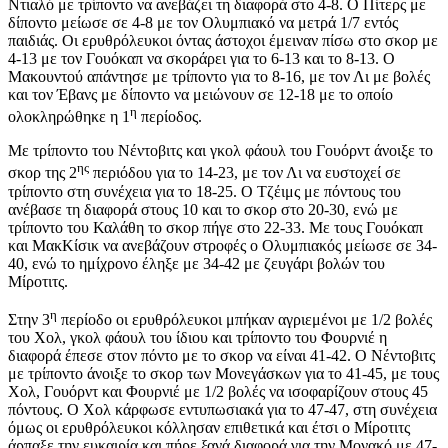
Ντιαλό με τρίποντο να ανεβάζει τη διαφορά στο 4-8. Ο Πίτερς με
δίποντο μείωσε σε 4-8 με τον Ολυμπιακό να μετρά 1/7 εντός
παιδιάς. Οι ερυθρόλευκοι όντας άστοχοι έμειναν πίσω στο σκορ με
4-13 με τον Γουόκαπ να σκοράρει για το 6-13 και το 8-13. Ο
Μακουντού απάντησε με τρίποντο για το 8-16, με τον Λι με βολές
και τον Έβανς με δίποντο να μειώνουν σε 12-18 με το οποίο
η
ολοκληρώθηκε η 1
περίοδος.
Με τρίποντο του Νέντοβιτς και γκολ φάουλ του Γουόρντ άνοιξε το
ης
σκορ της 2
περιόδου για το 14-23, με τον Λι να ευστοχεί σε
τρίποντο στη συνέχεια για το 18-25. Ο Τζέιμς με πόντους του
ανέβασε τη διαφορά στους 10 και το σκορ στο 20-30, ενώ με
τρίποντο του Καλάθη το σκορ πήγε στο 22-33. Με τους Γουόκαπ
και ΜακΚίσικ να ανεβάζουν στροφές ο Ολυμπιακός μείωσε σε 34-
40, ενώ το ημίχρονο έληξε με 34-42 με ζευγάρι βολών του
Μίροτιτς.
η
Στην 3
περίοδο οι ερυθρόλευκοι μπήκαν αγριεμένοι με 1/2 βολές
του Χολ, γκολ φάουλ του ίδιου και τρίποντο του Φουρνιέ η
διαφορά έπεσε στον πόντο με το σκορ να είναι 41-42. Ο Νέντοβιτς
με τρίποντο άνοιξε το σκορ των Μονεγάσκων για το 41-45, με τους
Χολ, Γουόρντ και Φουρνιέ με 1/2 βολές να ισοφαρίζουν στους 45
πόντους. Ο Χολ κάρφωσε εντυπωσιακά για το 47-47, στη συνέχεια
όμως οι ερυθρόλευκοι κόλλησαν επιθετικά και έτσι ο Μίροτιτς
άρπαξε την ευκαιρία και πήρε ξανά διαφορά για την Μονακό με 47-