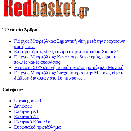
Τελευταία Άρθρα
Γιώργος Μπαρτζώκας: Σημαντική νίκη μετά την προχτεσινή
μας ήττα…
Επιστροφή στις νίκες κόντρα στην πρωτοπόρο Χαποέλ!
Γιώργος Μπαρτζώκας: Κακό παιχνίδι για εμάς, πήραμε
πολλές κακές αποφάσεις
Ήττα στο ΣΕΦ στο νήμα από την σκληροτράχηλη Μονακό
Γιώργος Μπαρτζώκας: Συγχαρητήρια στην Μύκονο, είχαμε
διάθεση διακοπών στο 1ο ημίχρονο…
Categories
Uncategorized
Δηλώσεις
Ελληνική Α1
Ελληνική Α2
Ελληνικό Κύπελλο
Ευρωπαϊκό πρωτάθλημα