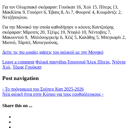
Για τον Ολυμπιακό σκόραραν: Γουόκαπ 16, Χολ 15, Πίτερς 13,
ΜακΚίσικ 9, Γουόρντ 6, Έβανς 8, Λι 7, Φουρνιέ 4, Κουμάντζε 2,
Νετζήπογλου.
Για την Μονακό την οποία καθοδήγησε ο κόουτς Καντζούρης
σκόραραν: Μίροτιτς 20, Τζέιμς 19, Ντιαλό 10, Νέντοβιτς 7,
Μακουντού 9, Μπλόσομγκεϊμ 6, Χέιζ 5, Καλάθης 5, Μπεγκαρίν 2,
Μισινό, Τάρπεϊ, Μοτιεγιούνας.
Δείτε τις πιο ωραίες φάσεις του φιλικού με την Μονακό
Leave a comment
Φιλικά παιχνίδια-Τουρνουά
Άλεκ Πίτερς
,
Ντόντα
Χολ
,
Τόμας Γουόκαπ
Post navigation
‹
Το πρόγραμμα του Σούπερ Καπ 2025-2026
Νέα φιλική ήττα στην Κύπρο για τους ερυθρόλευκους
›
Share this on ...