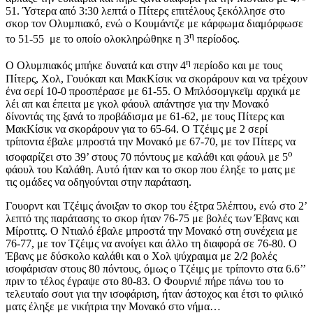
51. Ύστερα από 3:30 λεπτά ο Πίτερς επιτέλους ξεκόλλησε στο
σκορ τον Ολυμπιακό, ενώ ο Κουμάντζε με κάρφωμα διαμόρφωσε
η
το 51-55 με το οποίο ολοκληρώθηκε η 3
περίοδος.
η
Ο Ολυμπιακός μπήκε δυνατά και στην 4
περίοδο και με τους
Πίτερς, Χολ, Γουόκαπ και ΜακΚίσικ να σκοράρουν και να τρέχουν
ένα σερί 10-0 προσπέρασε με 61-55. Ο Μπλόσομγκεϊμ αρχικά με
λέι απ και έπειτα με γκολ φάουλ απάντησε για την Μονακό
δίνοντάς της ξανά το προβάδισμα με 61-62, με τους Πίτερς και
ΜακΚίσικ να σκοράρουν για το 65-64. Ο Τζέιμς με 2 σερί
τρίποντα έβαλε μπροστά την Μονακό με 67-70, με τον Πίτερς να
ο
ισοφαρίζει στο 39’ στους 70 πόντους με καλάθι και φάουλ με 5
φάουλ του Καλάθη. Αυτό ήταν και το σκορ που έληξε το ματς με
τις ομάδες να οδηγούνται στην παράταση.
Γουορντ και Τζέιμς άνοιξαν το σκορ του έξτρα 5λέπτου, ενώ στο 2’
λεπτό της παράτασης το σκορ ήταν 76-75 με βολές των Έβανς και
Μίροτιτς. Ο Ντιαλό έβαλε μπροστά την Μονακό στη συνέχεια με
76-77, με τον Τζέιμς να ανοίγει και άλλο τη διαφορά σε 76-80. Ο
Έβανς με δύσκολο καλάθι και ο Χολ ψύχραιμα με 2/2 βολές
ισοφάρισαν στους 80 πόντους, όμως ο Τζέιμς με τρίποντο στα 6.6’’
πριν το τέλος έγραψε στο 80-83. Ο Φουρνιέ πήρε πάνω του το
τελευταίο σουτ για την ισοφάριση, ήταν άστοχος και έτσι το φιλικό
ματς έληξε με νικήτρια την Μονακό στο νήμα…