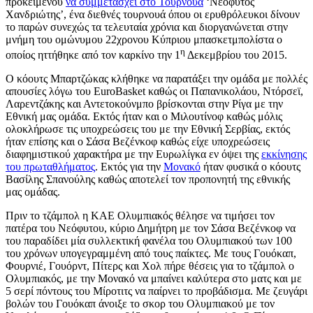
προκειμένου
να συμμετάσχει στο Τουρνουά
‘Νεόφυτος
Χανδριώτης’, ένα διεθνές τουρνουά όπου οι ερυθρόλευκοι δίνουν
το παρών συνεχώς τα τελευταία χρόνια και διοργανώνεται στην
μνήμη του ομώνυμου 22χρονου Κύπριου μπασκετμπολίστα ο
η
οποίος ηττήθηκε από τον καρκίνο την 1
Δεκεμβρίου του 2015.
Ο κόουτς Μπαρτζώκας κλήθηκε να παρατάξει την ομάδα με πολλές
απουσίες λόγω του EuroBasket καθώς οι Παπανικολάου, Ντόρσεϊ,
Λαρεντζάκης και Αντετοκούνμπο βρίσκονται στην Ρίγα με την
Εθνική μας ομάδα. Εκτός ήταν και ο Μιλουτίνοφ καθώς μόλις
ολοκλήρωσε τις υποχρεώσεις του με την Εθνική Σερβίας, εκτός
ήταν επίσης και ο Σάσα Βεζένκοφ καθώς είχε υποχρεώσεις
διαφημιστικού χαρακτήρα με την Ευρωλίγκα εν όψει της
εκκίνησης
του πρωταθλήματος
. Εκτός για την
Μονακό
ήταν φυσικά ο κόουτς
Βασίλης Σπανούλης καθώς αποτελεί τον προπονητή της εθνικής
μας ομάδας.
Πριν το τζάμπολ η ΚΑΕ Ολυμπιακός θέλησε να τιμήσει τον
πατέρα του Νεόφυτου, κύριο Δημήτρη με τον Σάσα Βεζένκοφ να
του παραδίδει μία συλλεκτική φανέλα του Ολυμπιακού των 100
του χρόνων υπογεγραμμένη από τους παίκτες. Με τους Γουόκαπ,
Φουρνιέ, Γουόρντ, Πίτερς και Χολ πήρε θέσεις για το τζάμπολ ο
Ολυμπιακός, με την Μονακό να μπαίνει καλύτερα στο ματς και με
5 σερί πόντους του Μίροτιτς να παίρνει το προβάδισμα. Με ζευγάρι
βολών του Γουόκαπ άνοιξε το σκορ του Ολυμπιακού με τον