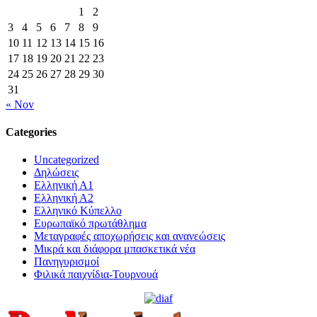
1
2
3
4
5
6
7
8
9
10
11
12
13
14
15
16
17
18
19
20
21
22
23
24
25
26
27
28
29
30
31
« Nov
Categories
Uncategorized
Δηλώσεις
Ελληνική Α1
Ελληνική Α2
Ελληνικό Κύπελλο
Ευρωπαϊκό πρωτάθλημα
Μεταγραφές αποχωρήσεις και ανανεώσεις
Μικρά και διάφορα μπασκετικά νέα
Πανηγυρισμοί
Φιλικά παιχνίδια-Τουρνουά