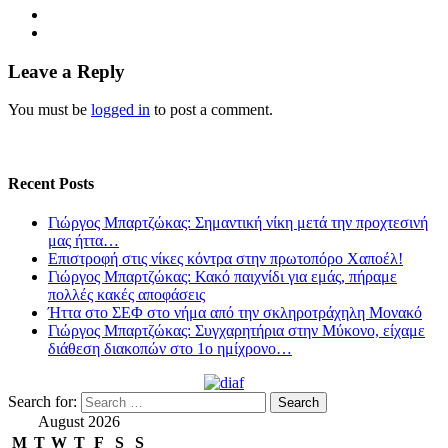
Leave a Reply
You must be
logged in
to post a comment.
Recent Posts
Γιώργος Μπαρτζώκας: Σημαντική νίκη μετά την προχτεσινή
μας ήττα…
Επιστροφή στις νίκες κόντρα στην πρωτοπόρο Χαποέλ!
Γιώργος Μπαρτζώκας: Κακό παιχνίδι για εμάς, πήραμε
πολλές κακές αποφάσεις
Ήττα στο ΣΕΦ στο νήμα από την σκληροτράχηλη Μονακό
Γιώργος Μπαρτζώκας: Συγχαρητήρια στην Μύκονο, είχαμε
διάθεση διακοπών στο 1ο ημίχρονο…
Search for:
August 2026
M
T
W
T
F
S
S