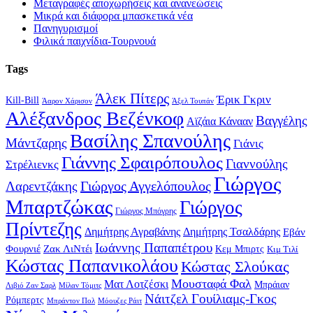
Μεταγραφές αποχωρήσεις και ανανεώσεις
Μικρά και διάφορα μπασκετικά νέα
Πανηγυρισμοί
Φιλικά παιχνίδια-Τουρνουά
Tags
Άλεκ Πίτερς
Έρικ Γκριν
Kill-Bill
Άαρον Χάρισον
Άξελ Τουπάν
Αλέξανδρος Βεζένκοφ
Βαγγέλης
Αϊζάια Κάνααν
Βασίλης Σπανούλης
Μάντζαρης
Γιάνις
Γιάννης Σφαιρόπουλος
Γιαννούλης
Στρέλιενκς
Γιώργος
Γιώργος Αγγελόπουλος
Λαρεντζάκης
Μπαρτζώκας
Γιώργος
Γιώργος Μπόγρης
Πρίντεζης
Δημήτρης Αγραβάνης
Δημήτρης Τσαλδάρης
Εβάν
Ιωάννης Παπαπέτρου
Φουρνιέ
Ζακ ΛιΝτέι
Κεμ Μπιρτς
Κιμ Τιλί
Κώστας Παπανικολάου
Κώστας Σλούκας
Μουσταφά Φαλ
Ματ Λοτζέσκι
Μπράιαν
Λιβιό Ζαν Σαρλ
Μίλαν Τόμιτς
Νάιτζελ Γουίλιαμς-Γκος
Ρόμπερτς
Μπράντον Πολ
Μόουζες Ράιτ