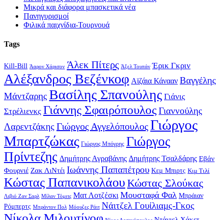
Μικρά και διάφορα μπασκετικά νέα
Πανηγυρισμοί
Φιλικά παιχνίδια-Τουρνουά
Tags
Άλεκ Πίτερς
Έρικ Γκριν
Kill-Bill
Άαρον Χάρισον
Άξελ Τουπάν
Αλέξανδρος Βεζένκοφ
Βαγγέλης
Αϊζάια Κάνααν
Βασίλης Σπανούλης
Μάντζαρης
Γιάνις
Γιάννης Σφαιρόπουλος
Γιαννούλης
Στρέλιενκς
Γιώργος
Γιώργος Αγγελόπουλος
Λαρεντζάκης
Μπαρτζώκας
Γιώργος
Γιώργος Μπόγρης
Πρίντεζης
Δημήτρης Αγραβάνης
Δημήτρης Τσαλδάρης
Εβάν
Ιωάννης Παπαπέτρου
Φουρνιέ
Ζακ ΛιΝτέι
Κεμ Μπιρτς
Κιμ Τιλί
Κώστας Παπανικολάου
Κώστας Σλούκας
Μουσταφά Φαλ
Ματ Λοτζέσκι
Μπράιαν
Λιβιό Ζαν Σαρλ
Μίλαν Τόμιτς
Νάιτζελ Γουίλιαμς-Γκος
Ρόμπερτς
Μπράντον Πολ
Μόουζες Ράιτ
Νίκολα Μιλουτίνοφ
Ντάνιελ Χάκετ