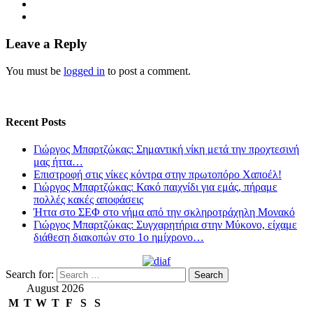
Leave a Reply
You must be
logged in
to post a comment.
Recent Posts
Γιώργος Μπαρτζώκας: Σημαντική νίκη μετά την προχτεσινή
μας ήττα…
Επιστροφή στις νίκες κόντρα στην πρωτοπόρο Χαποέλ!
Γιώργος Μπαρτζώκας: Κακό παιχνίδι για εμάς, πήραμε
πολλές κακές αποφάσεις
Ήττα στο ΣΕΦ στο νήμα από την σκληροτράχηλη Μονακό
Γιώργος Μπαρτζώκας: Συγχαρητήρια στην Μύκονο, είχαμε
διάθεση διακοπών στο 1ο ημίχρονο…
Search for:
August 2026
M
T
W
T
F
S
S