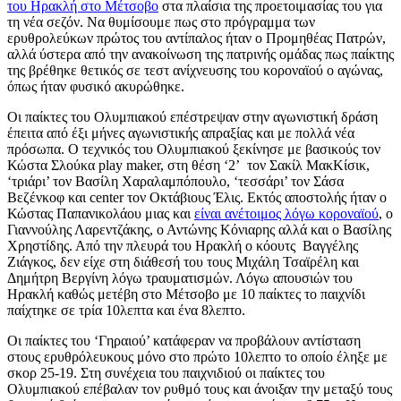
του Ηρακλή στο Μέτσοβο
στα πλαίσια της προετοιμασίας του για
τη νέα σεζόν. Να θυμίσουμε πως στο πρόγραμμα των
ερυθρολεύκων πρώτος του αντίπαλος ήταν ο Προμηθέας Πατρών,
αλλά ύστερα από την ανακοίνωση της πατρινής ομάδας πως παίκτης
της βρέθηκε θετικός σε τεστ ανίχνευσης του κοροναϊού ο αγώνας,
όπως ήταν φυσικό ακυρώθηκε.
Οι παίκτες του Ολυμπιακού επέστρεψαν στην αγωνιστική δράση
έπειτα από έξι μήνες αγωνιστικής απραξίας και με πολλά νέα
πρόσωπα. Ο τεχνικός του Ολυμπιακού ξεκίνησε με βασικούς τον
Κώστα Σλούκα play maker, στη θέση ‘2’ τον Σακίλ ΜακΚίσικ,
‘τριάρι’ τον Βασίλη Χαραλαμπόπουλο, ‘τεσσάρι’ τον Σάσα
Βεζένκοφ και center τον Οκτάβιους Έλις. Εκτός αποστολής ήταν ο
Κώστας Παπανικολάου μιας και
είναι ανέτοιμος λόγω κοροναϊού
, ο
Γιαννούλης Λαρεντζάκης, ο Αντώνης Κόνιαρης αλλά και ο Βασίλης
Χρηστίδης. Από την πλευρά του Ηρακλή ο κόουτς Βαγγέλης
Ζιάγκος, δεν είχε στη διάθεσή του τους Μιχάλη Τσαϊρέλη και
Δημήτρη Βεργίνη λόγω τραυματισμών. Λόγω απουσιών του
Ηρακλή καθώς μετέβη στο Μέτσοβο με 10 παίκτες το παιχνίδι
παίχτηκε σε τρία 10λεπτα και ένα 8λεπτο.
Οι παίκτες του ‘Γηραιού’ κατάφεραν να προβάλουν αντίσταση
στους ερυθρόλευκους μόνο στο πρώτο 10λεπτο το οποίο έληξε με
σκορ 25-19. Στη συνέχεια του παιχνιδιού οι παίκτες του
Ολυμπιακού επέβαλαν τον ρυθμό τους και άνοιξαν την μεταξύ τους