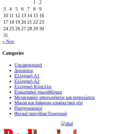
1
2
3
4
5
6
7
8
9
10
11
12
13
14
15
16
17
18
19
20
21
22
23
24
25
26
27
28
29
30
31
« Nov
Categories
Uncategorized
Δηλώσεις
Ελληνική Α1
Ελληνική Α2
Ελληνικό Κύπελλο
Ευρωπαϊκό πρωτάθλημα
Μεταγραφές αποχωρήσεις και ανανεώσεις
Μικρά και διάφορα μπασκετικά νέα
Πανηγυρισμοί
Φιλικά παιχνίδια-Τουρνουά