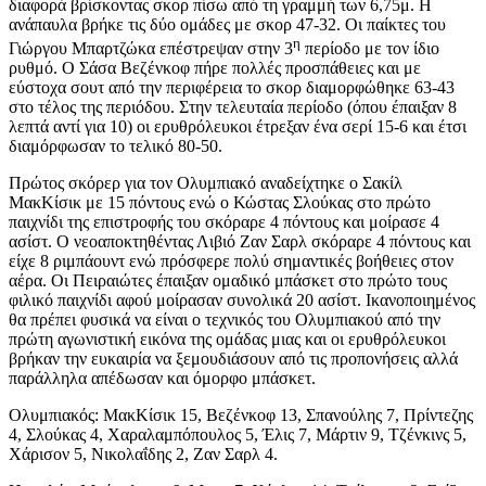
διαφορά βρίσκοντας σκορ πίσω από τη γραμμή των 6,75μ. Η
ανάπαυλα βρήκε τις δύο ομάδες με σκορ 47-32. Οι παίκτες του
η
Γιώργου Μπαρτζώκα επέστρεψαν στην 3
περίοδο με τον ίδιο
ρυθμό. Ο Σάσα Βεζένκοφ πήρε πολλές προσπάθειες και με
εύστοχα σουτ από την περιφέρεια το σκορ διαμορφώθηκε 63-43
στο τέλος της περιόδου. Στην τελευταία περίοδο (όπου έπαιξαν 8
λεπτά αντί για 10) οι ερυθρόλευκοι έτρεξαν ένα σερί 15-6 και έτσι
διαμόρφωσαν το τελικό 80-50.
Πρώτος σκόρερ για τον Ολυμπιακό αναδείχτηκε ο Σακίλ
ΜακΚίσικ με 15 πόντους ενώ ο Κώστας Σλούκας στο πρώτο
παιχνίδι της επιστροφής του σκόραρε 4 πόντους και μοίρασε 4
ασίστ. Ο νεοαποκτηθέντας Λιβιό Ζαν Σαρλ σκόραρε 4 πόντους και
είχε 8 ριμπάουντ ενώ πρόσφερε πολύ σημαντικές βοήθειες στον
αέρα. Οι Πειραιώτες έπαιξαν ομαδικό μπάσκετ στο πρώτο τους
φιλικό παιχνίδι αφού μοίρασαν συνολικά 20 ασίστ. Ικανοποιημένος
θα πρέπει φυσικά να είναι ο τεχνικός του Ολυμπιακού από την
πρώτη αγωνιστική εικόνα της ομάδας μιας και οι ερυθρόλευκοι
βρήκαν την ευκαιρία να ξεμουδιάσουν από τις προπονήσεις αλλά
παράλληλα απέδωσαν και όμορφο μπάσκετ.
Ολυμπιακός: ΜακΚίσικ 15, Βεζένκοφ 13, Σπανούλης 7, Πρίντεζης
4, Σλούκας 4, Χαραλαμπόπουλος 5, Έλις 7, Μάρτιν 9, Τζένκινς 5,
Χάρισον 5, Νικολαΐδης 2, Ζαν Σαρλ 4.