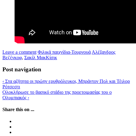
Leave a comment
Φιλικά παιχνίδια-Τουρνουά
Αλέξανδρος
Βεζένκοφ
,
Σακίλ ΜακΚίσικ
Post navigation
‹
Στα αζήτητα οι πρώην ερυθρόλευκοι, Μπράντον Πολ και Τέιλορ
Ρότσεστι
Ολοκλήρωσε το βασικό στάδιο της προετοιμασίας του ο
Ολυμπιακός
›
Share this on ...