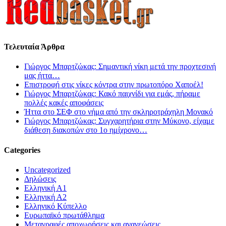
Τελευταία Άρθρα
Γιώργος Μπαρτζώκας: Σημαντική νίκη μετά την προχτεσινή
μας ήττα…
Επιστροφή στις νίκες κόντρα στην πρωτοπόρο Χαποέλ!
Γιώργος Μπαρτζώκας: Κακό παιχνίδι για εμάς, πήραμε
πολλές κακές αποφάσεις
Ήττα στο ΣΕΦ στο νήμα από την σκληροτράχηλη Μονακό
Γιώργος Μπαρτζώκας: Συγχαρητήρια στην Μύκονο, είχαμε
διάθεση διακοπών στο 1ο ημίχρονο…
Categories
Uncategorized
Δηλώσεις
Ελληνική Α1
Ελληνική Α2
Ελληνικό Κύπελλο
Ευρωπαϊκό πρωτάθλημα
Μεταγραφές αποχωρήσεις και ανανεώσεις