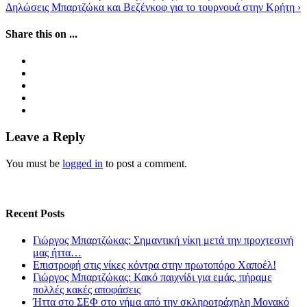
Δηλώσεις Μπαρτζώκα και Βεζένκοφ για το τουρνουά στην Κρήτη
›
Share this on ...
Leave a Reply
You must be
logged in
to post a comment.
Recent Posts
Γιώργος Μπαρτζώκας: Σημαντική νίκη μετά την προχτεσινή
μας ήττα…
Επιστροφή στις νίκες κόντρα στην πρωτοπόρο Χαποέλ!
Γιώργος Μπαρτζώκας: Κακό παιχνίδι για εμάς, πήραμε
πολλές κακές αποφάσεις
Ήττα στο ΣΕΦ στο νήμα από την σκληροτράχηλη Μονακό