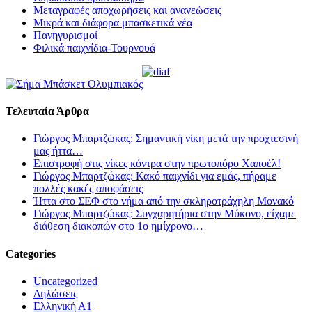
Μεταγραφές αποχωρήσεις και ανανεώσεις
Μικρά και διάφορα μπασκετικά νέα
Πανηγυρισμοί
Φιλικά παιχνίδια-Τουρνουά
Τελευταία Άρθρα
Γιώργος Μπαρτζώκας: Σημαντική νίκη μετά την προχτεσινή
μας ήττα…
Επιστροφή στις νίκες κόντρα στην πρωτοπόρο Χαποέλ!
Γιώργος Μπαρτζώκας: Κακό παιχνίδι για εμάς, πήραμε
πολλές κακές αποφάσεις
Ήττα στο ΣΕΦ στο νήμα από την σκληροτράχηλη Μονακό
Γιώργος Μπαρτζώκας: Συγχαρητήρια στην Μύκονο, είχαμε
διάθεση διακοπών στο 1ο ημίχρονο…
Categories
Uncategorized
Δηλώσεις
Ελληνική Α1