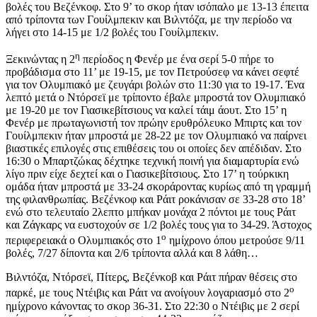
βολές του Βεζένκοφ. Στο 9’ το σκορ ήταν ισόπαλο με 13-13 έπειτα
από τρίποντα των Γουίλμπεκιν και Βιλντόζα, με την περίοδο να
λήγει στο 14-15 με 1/2 βολές του Γουίλμπεκιν.
η
Ξεκινώντας η 2
περίοδος η Φενέρ με ένα σερί 5-0 πήρε το
προβάδισμα στο 11’ με 19-15, με τον Πετρούσεφ να κάνει σεφτέ
για τον Ολυμπιακό με ζευγάρι βολών στο 11:30 για το 19-17. Ένα
λεπτό μετά ο Ντόρσεϊ με τρίποντο έβαλε μπροστά τον Ολυμπιακό
με 19-20 με τον Γιασικεβίτσιους να καλεί τάιμ άουτ. Στο 15’ η
Φενέρ με πρωταγωνιστή τον πρώην ερυθρόλευκο Μπιρτς και τον
Γουίλμπεκιν ήταν μπροστά με 28-22 με τον Ολυμπιακό να παίρνει
βιαστικές επιλογές στις επιθέσεις του οι οποίες δεν απέδιδαν. Στο
16:30 ο Μπαρτζώκας δέχτηκε τεχνική ποινή για διαμαρτυρία ενώ
λίγο πριν είχε δεχτεί και ο Γιασικεβίτσιους. Στο 17’ η τούρκικη
ομάδα ήταν μπροστά με 33-24 σκοράροντας κυρίως από τη γραμμή
της φιλανθρωπίας. Βεζένκοφ και Ράιτ ροκάνισαν σε 33-28 στο 18’
ενώ στο τελευταίο 2λεπτο μπήκαν μονάχα 2 πόντοι με τους Ράιτ
και Ζάγκαρς να ευστοχούν σε 1/2 βολές τους για το 34-29. Άστοχος
ο
περιφερειακά ο Ολυμπιακός στο 1
ημίχρονο όπου μετρούσε 9/11
βολές, 7/27 δίποντα και 2/6 τρίποντα αλλά και 8 λάθη…
Βιλντόζα, Ντόρσεϊ, Πίτερς, Βεζένκοβ και Ράιτ πήραν θέσεις στο
ο
παρκέ, με τους Ντέιβις και Ράιτ να ανοίγουν λογαριασμό στο 2
ημίχρονο κάνοντας το σκορ 36-31. Στο 22:30 ο Ντέιβις με 2 σερί