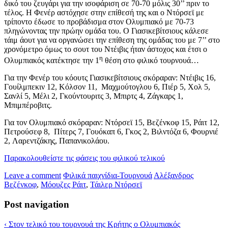
δικό του ζευγάρι για την ισοφάριση σε 70-70 μόλις 30’’ πριν το
τέλος. Η Φενέρ αστόχησε στην επίθεσή της και ο Ντόρσεϊ με
τρίποντο έδωσε το προβάδισμα στον Ολυμπιακό με 70-73
πληγώνοντας την πρώην ομάδα του. Ο Γιασικεβίτσιους κάλεσε
τάιμ άουτ για να οργανώσει την επίθεση της ομάδας του με 7’’ στο
χρονόμετρο όμως το σουτ του Ντέιβις ήταν άστοχος και έτσι ο
η
Ολυμπιακός κατέκτησε την 1
θέση στο φιλικό τουρνουά…
Για την Φενέρ του κόουτς Γιασικεβίτσιους σκόραραν: Ντέιβις 16,
Γουίλμπεκιν 12, Κόλσον 11, Μαχμούτογλου 6, Πιέρ 5, Χολ 5,
Σανλί 5, Μέλι 2, Γκούντουριτς 3, Μπιρτς 4, Ζάγκαρς 1,
Μπιμπέροβιτς.
Για τον Ολυμπιακό σκόραραν: Ντόρσεϊ 15, Βεζένκοφ 15, Ράιτ 12,
Πετρούσεφ 8, Πίτερς 7, Γουόκαπ 6, Γκος 2, Βιλντόζα 6, Φουρνιέ
2, Λαρεντζάκης, Παπανικολάου.
Παρακολουθείστε τις φάσεις του φιλικού τελικού
Leave a comment
Φιλικά παιχνίδια-Τουρνουά
Αλέξανδρος
Βεζένκοφ
,
Μόουζες Ράιτ
,
Τάιλερ Ντόρσεϊ
Post navigation
‹
Στον τελικό του τουρνουά της Κρήτης ο Ολυμπιακός