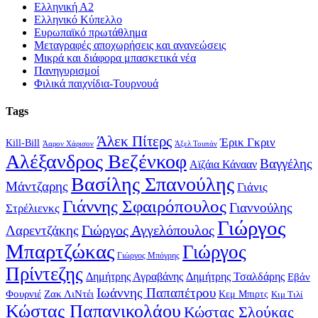
Ελληνική Α2
Ελληνικό Κύπελλο
Ευρωπαϊκό πρωτάθλημα
Μεταγραφές αποχωρήσεις και ανανεώσεις
Μικρά και διάφορα μπασκετικά νέα
Πανηγυρισμοί
Φιλικά παιχνίδια-Τουρνουά
Tags
Άλεκ Πίτερς
Έρικ Γκριν
Kill-Bill
Άαρον Χάρισον
Άξελ Τουπάν
Αλέξανδρος Βεζένκοφ
Βαγγέλης
Αϊζάια Κάνααν
Βασίλης Σπανούλης
Μάντζαρης
Γιάνις
Γιάννης Σφαιρόπουλος
Γιαννούλης
Στρέλιενκς
Γιώργος
Γιώργος Αγγελόπουλος
Λαρεντζάκης
Μπαρτζώκας
Γιώργος
Γιώργος Μπόγρης
Πρίντεζης
Δημήτρης Αγραβάνης
Δημήτρης Τσαλδάρης
Εβάν
Ιωάννης Παπαπέτρου
Φουρνιέ
Ζακ ΛιΝτέι
Κεμ Μπιρτς
Κιμ Τιλί
Κώστας Παπανικολάου
Κώστας Σλούκας