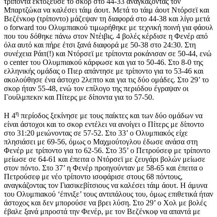
τρίποντα εκτόξευσε το σκορ στο 44-33 αναγκάζοντας τον
Μπαρτζώκα να καλέσει τάιμ άουτ. Μετά το τάιμ άουτ Ντόρσεϊ και
Βεζένκοφ (τρίποντο) μάζεψαν τη διαφορά στο 44-38 και λίγο μετά
ο forward του Ολυμπιακού τιμωρήθηκε με τεχνική ποινή για φάουλ
που του δόθηκε πάνω στον Ντέιβις. 4 βολές κέρδισε η Φενέρ από
όλα αυτό και πήρε έτσι ξανά διαφορά με 50-38 στο 24:30. Στη
συνέχεια Ράιτ(!) και Ντόρσεϊ με τρίποντα ροκάνισαν σε 50-44, ενώ
ο center του Ολυμπιακού κάρφωσε και για το 50-46. Στο 8-0 της
ελληνικής ομάδας ο Πιερ απάντησε με τρίποντο για το 53-46 και
ακολούθησε ένα άστοχο 2λεπτο και για τις δύο ομάδες. Στο 29’ το
σκορ ήταν 55-48, ενώ τον επίλογο της περιόδου έγραψαν οι
Γουίλμπεκιν και Πίτερς με δίποντα για το 57-50.
η
Η 4
περίοδος ξεκίνησε με τους παίκτες και των δύο ομάδων να
είναι άστοχοι και το σκορ εντέλει να ανοίγει ο Πίτερς με δίποντο
στο 31:20 μειώνοντας σε 57-52. Στο 33’ ο Ολυμπιακός είχε
πλησιάσει με 69-56, όμως ο Μαχμούτογλου έδωσε ανάσα στη
Φενέρ με τρίποντο για το 62-56. Στο 35’ ο Πετρούσεφ με τρίποντο
μείωσε σε 64-61 και έπειτα ο Ντόρσεϊ με ζευγάρι βολών μείωσε
στον πόντο. Στο 37’ η Φενέρ προηγούνταν με 58-65 και έπειτα ο
Πετρούσεφ με νέο τρίποντο ισοφάρισε στους 68 πόντους,
αναγκάζοντας τον Γιασικεβίτσιους να καλέσει τάιμ άουτ. Η άμυνα
του Ολυμπιακού ‘έπνιξε’ τους αντιπάλους του, όμως επιθετικά ήταν
άστοχος και δεν μπορούσε να βρει λύση. Στο 29’ ο Χολ με βολές
έβαλε ξανά μπροστά την Φενέρ, με τον Βεζένκοφ να απαντά με