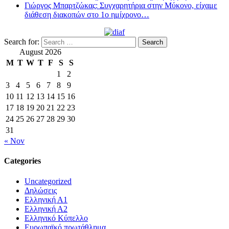
Γιώργος Μπαρτζώκας: Συγχαρητήρια στην Μύκονο, είχαμε
διάθεση διακοπών στο 1ο ημίχρονο…
Search for:
August 2026
M
T
W
T
F
S
S
1
2
3
4
5
6
7
8
9
10
11
12
13
14
15
16
17
18
19
20
21
22
23
24
25
26
27
28
29
30
31
« Nov
Categories
Uncategorized
Δηλώσεις
Ελληνική Α1
Ελληνική Α2
Ελληνικό Κύπελλο
Ευρωπαϊκό πρωτάθλημα