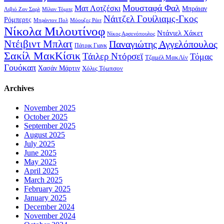
Μουσταφά Φαλ
Ματ Λοτζέσκι
Μπράιαν
Λιβιό Ζαν Σαρλ
Μίλαν Τόμιτς
Νάιτζελ Γουίλιαμς-Γκος
Ρόμπερτς
Μπράντον Πολ
Μόουζες Ράιτ
Νίκολα Μιλουτίνοφ
Ντάνιελ Χάκετ
Νίκος Αρσενόπουλος
Ντέιβιντ Μπλατ
Παναγιώτης Αγγελόπουλος
Πάτρικ Γιανκ
Σακίλ ΜακΚίσικ
Τάιλερ Ντόρσεϊ
Τόμας
Τζαμέλ ΜακΛίν
Γουόκαπ
Χασάν Μάρτιν
Χόλις Τόμπσον
Archives
November 2025
October 2025
September 2025
August 2025
July 2025
June 2025
May 2025
April 2025
March 2025
February 2025
January 2025
December 2024
November 2024