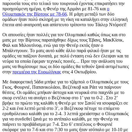
παρουσία τους στο τελικό του τουρνουά έχοντας επικρατήσει την
προηγούμενη ημέρα, η Φενέρ της Αρμάνι με 81-76 και
ο
Ολυμπιακός της Βίρτους με 78-66
. Η μάχη μεταξύ των δύο
ομάδων ήταν πολύ σκληρή με τη νίκη να καταλήγει στην ελληνική
έπειτα από ανατροπή και απίστευτο τρίποντο του Τάιλερ Ντόρσεϊ!
Οι απουσίες ήταν πολλές για τον Ολυμπιακό καθώς όπως και στο
ματς με την Βίρτους παρατάχθηκε δίχως τους Έβανς, ΜακΚίσικ,
Φαλ και Μιλουτίνοφ, ενώ για την Φενέρ εκτός ήταν ο
Μπάλντγουιν. Το ματς αυτό κάθε άλλο παρά φιλικό ήταν με τις
ομάδες να παίζουν δυνατά, με πολύ ένταση ενώ δεν έλειψαν και τα
νεύρα τα οποία έφεραν τεχνικές ποινές… Πριν την ανάλυση του
ματς να θυμίσουμε πως οι δύο ομάδες θα τεθούν ξανά αντιμέτωπες
στην
πρεμιέρα της Ευρωλίγκας
στις 4 Οκτωβρίου.
Με διαφορετική 5άδα μπήκε για το τζάμπολ ο Ολυμπιακός με τους
Γκος, Φουρνιέ, Παπανικολάου, Βεζένκοβ και Ράιτ να παίρνουν
θέσεις. Οι ομάδες μπήκαν άστοχα και νευρικά στο παιχνίδι με το
σκορ εντέλει να ανοίγει ο Βεζένκοφ στο 1’ για το 0-2 . Στο 2’
βρήκε το πρώτο της καλάθι η Φενέρ με τον Σανλί να ισοφαρίζει σε
2-2 και ένα λεπτό μετά στο 3’, ο Βεζένκοφ πέτυχε το επόμενο
ερυθρόλευκο καλάθι για το 2-4. 3 λεπτά χρειάστηκε ο Ολυμπιακός
για να συνδεθεί ξανά με το αντίπαλο καλάθι, με την Φενέρ να
παίρνει το προβάδισμα με 7-4. Στο 6’ επιτέλους ο Φουρνιέ
σκόραρε για το 7-6 και στο 7:30 το ματς ήταν ισόπαλο με 10-10 με