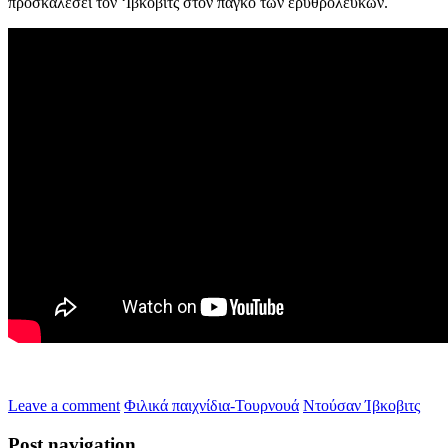
προσκαλέσει τον ‘Ιβκοβιτς στον πάγκο των ερυθρολεύκων.
Leave a comment
Φιλικά παιχνίδια-Τουρνουά
Ντούσαν Ίβκοβιτς
Post navigation