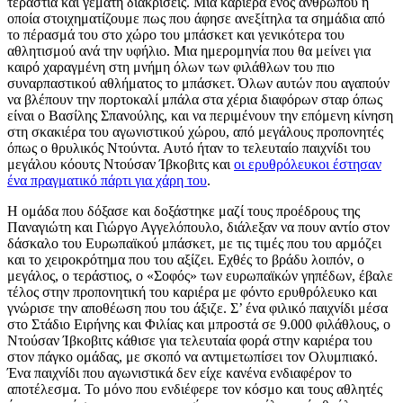
τεράστια και γεμάτη διακρίσεις. Μια καριέρα ενός ανθρώπου η
οποία στοιχηματίζουμε πως που άφησε ανεξίτηλα τα σημάδια από
το πέρασμά του στο χώρο του μπάσκετ και γενικότερα του
αθλητισμού ανά την υφήλιο. Μια ημερομηνία που θα μείνει για
καιρό χαραγμένη στη μνήμη όλων των φιλάθλων του πιο
συναρπαστικού αθλήματος το μπάσκετ. Όλων αυτών που αγαπούν
να βλέπουν την πορτοκαλί μπάλα στα χέρια διαφόρων σταρ όπως
είναι ο Βασίλης Σπανούλης, και να περιμένουν την επόμενη κίνηση
στη σκακιέρα του αγωνιστικού χώρου, από μεγάλους προπονητές
όπως ο θρυλικός Ντούντα. Αυτό ήταν το τελευταίο παιχνίδι του
μεγάλου κόουτς Ντούσαν Ίβκοβιτς και
οι ερυθρόλευκοι έστησαν
ένα πραγματικό πάρτι για χάρη του
.
Η ομάδα που δόξασε και δοξάστηκε μαζί τους προέδρους της
Παναγιώτη και Γιώργο Αγγελόπουλο, διάλεξαν να πουν αντίο στον
δάσκαλο του Ευρωπαϊκού μπάσκετ, με τις τιμές που του αρμόζει
και το χειροκρότημα που του αξίζει. Εχθές το βράδυ λοιπόν, ο
μεγάλος, ο τεράστιος, ο «Σοφός» των ευρωπαϊκών γηπέδων, έβαλε
τέλος στην προπονητική του καριέρα με φόντο ερυθρόλευκο και
γνώρισε την αποθέωση που του άξιζε. Σ’ ένα φιλικό παιχνίδι μέσα
στο Στάδιο Ειρήνης και Φιλίας και μπροστά σε 9.000 φιλάθλους, ο
Ντούσαν Ίβκοβιτς κάθισε για τελευταία φορά στην καριέρα του
στον πάγκο ομάδας, με σκοπό να αντιμετωπίσει τον Ολυμπιακό.
Ένα παιχνίδι που αγωνιστικά δεν είχε κανένα ενδιαφέρον το
αποτέλεσμα. Το μόνο που ενδιέφερε τον κόσμο και τους αθλητές