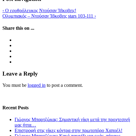
‹
Ο ερυθρόλευκος Ντούσαν Ίβκοβιτς!
Ολυμπιακός – Ντούσαν Ίβκοβιτς stars 103-111
›
Share this on ...
Leave a Reply
You must be
logged in
to post a comment.
Recent Posts
Γιώργος Μπαρτζώκας: Σημαντική νίκη μετά την προχτεσινή
μας ήττα…
Επιστροφή στις νίκες κόντρα στην πρωτοπόρο Χαποέλ!
Γιώργος Μπαρτζώκας: Κακό παιχνίδι για εμάς, πήραμε