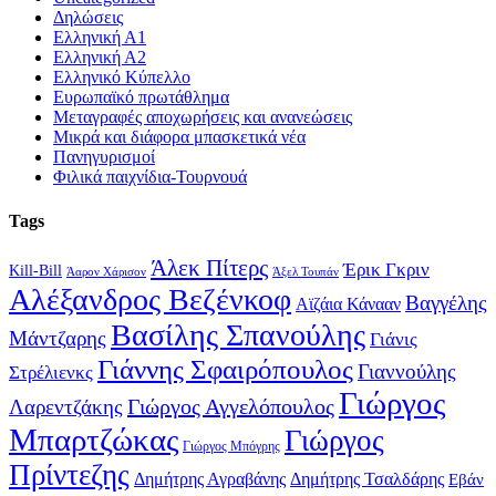
Δηλώσεις
Ελληνική Α1
Ελληνική Α2
Ελληνικό Κύπελλο
Ευρωπαϊκό πρωτάθλημα
Μεταγραφές αποχωρήσεις και ανανεώσεις
Μικρά και διάφορα μπασκετικά νέα
Πανηγυρισμοί
Φιλικά παιχνίδια-Τουρνουά
Tags
Άλεκ Πίτερς
Έρικ Γκριν
Kill-Bill
Άαρον Χάρισον
Άξελ Τουπάν
Αλέξανδρος Βεζένκοφ
Βαγγέλης
Αϊζάια Κάνααν
Βασίλης Σπανούλης
Μάντζαρης
Γιάνις
Γιάννης Σφαιρόπουλος
Γιαννούλης
Στρέλιενκς
Γιώργος
Γιώργος Αγγελόπουλος
Λαρεντζάκης
Μπαρτζώκας
Γιώργος
Γιώργος Μπόγρης
Πρίντεζης
Δημήτρης Αγραβάνης
Δημήτρης Τσαλδάρης
Εβάν