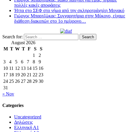
πολλές κακές αποφάσεις
Ήττα στο ΣΕΦ στο νήμα από την σκληροτράχηλη Μονακό
Γιώργος Μπαρτζώκας: Συγχαρητήρια στην Μύκονο, είχαμε
διάθεση διακοπών στο 1ο ημίχρονο…
Search for:
August 2026
M
T
W
T
F
S
S
1
2
3
4
5
6
7
8
9
10
11
12
13
14
15
16
17
18
19
20
21
22
23
24
25
26
27
28
29
30
31
« Nov
Categories
Uncategorized
Δηλώσεις
Ελληνική Α1