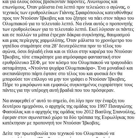
και για όλους όσους βρίσκονταν παρόντες. Ανώνυμους και
επωνύμους. Όταν μάλιστα ένα λεπτό πριν τελειώσει ο αγώνας, ο
τεχνικός των ερυθρολεύκων Γιάννης Σφαιρόπουλος κατευθύνθηκε
προς τον Ντούσαν Ίβκοβιτς και του ζήτησε να πάει στον πάγκο του
Ολυμπιακού για το τελευταίο λεπτό. Να είναι αυτός ο προπονητής
των ερυθρολεύκων για το τελευταίο λεπτό. Εκεί λύγισαν οι πάντες
και σε πολλών τα μάτια έτρεχαν δάκρια συγκίνησης, θαυμασμού
και μιας περίεργης χαρμολύπης. Όταν μάλιστα το χρονόμετρο του
γηπέδου σταμάτησε στα 28’ δευτερόλεπτα πριν το τέλος του
αγώνα, όσοι δηλαδή είναι και οι τίτλοι στην καριέρα του Ντούσαν
Ίβκοβιτς, τότε επικράτησε μια ατμόσφαιρα φανταστική στον
ερυθρόλευκο ΣΕΦ, με τον κόσμο του Ολυμπιακού να τραγουδάει
ασταμάτητα, «Ντούντα ψυχάρα Ολυμπιακάρα». Ένα μοναδικό και
ανεπανάληπτο πάρτι έφτανε στο τέλος του και φυσικά δεν θα
μπορούσε τον επίλογο να μην τον γράψει ο Ντούσαν Ίβκοβιτς.
Πήρε το μικρόφωνο και εμφανώς συγκινημένος ευχαρίστησε τους
πάντες για την υπέροχη αυτή βραδιά που του πρόσφεραν.
Να αναφερθεί σ’ αυτό το σημείο, ότι λίγο πριν την έναρξη του
δευτέρου ημιχρόνου, ο αρχηγός της ομάδας του 1997 Παναγιώτης
Φασούλας και ο αρχηγός της ομάδας του 2012 Βασίλης Σπανούλης,
έφεραν στον αγωνιστικό χώρο τα δύο τρόπαια της Ευρωλίγκας που
κατέκτησαν με προπονητή τον Ντούσαν Ίβκοβιτς.
Δείτε την πρωτοβουλία του τεχνικού του Ολυμπιακού να