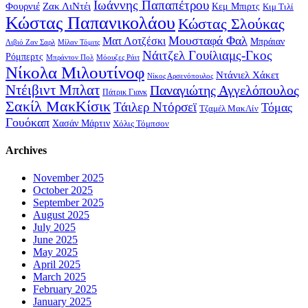
Ιωάννης Παπαπέτρου
Φουρνιέ
Ζακ ΛιΝτέι
Κεμ Μπιρτς
Κιμ Τιλί
Κώστας Παπανικολάου
Κώστας Σλούκας
Μουσταφά Φαλ
Ματ Λοτζέσκι
Μπράιαν
Λιβιό Ζαν Σαρλ
Μίλαν Τόμιτς
Νάιτζελ Γουίλιαμς-Γκος
Ρόμπερτς
Μπράντον Πολ
Μόουζες Ράιτ
Νίκολα Μιλουτίνοφ
Ντάνιελ Χάκετ
Νίκος Αρσενόπουλος
Ντέιβιντ Μπλατ
Παναγιώτης Αγγελόπουλος
Πάτρικ Γιανκ
Σακίλ ΜακΚίσικ
Τάιλερ Ντόρσεϊ
Τόμας
Τζαμέλ ΜακΛίν
Γουόκαπ
Χασάν Μάρτιν
Χόλις Τόμπσον
Archives
November 2025
October 2025
September 2025
August 2025
July 2025
June 2025
May 2025
April 2025
March 2025
February 2025
January 2025