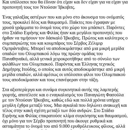
Και υπόλοιποι που θα έδιναν ότι είχαν και δεν είχαν για να είχαν για
προπονητή τους τον Ντούσαν Ίβκοβιτς.
Ένας γαλαξίας αστέρων που και μόνο στο άκουσμα του ονόματός
τους, προκαλεί δέος και θαυμασμό. Παίκτες που έγραψαν με
χρυσά γράμματα το όνομά τους στο χώρο του μπάσκετ. Παρόντες
στο Στάδιο Ειρήνης και Φιλίας ήταν και μεγάλοι προπονητές που
ήρθαν να τιμήσουν τον δάσκαλό Ίβκοβιτς. Πρώτος και καλύτερος ο
συμπατριώτης του και κουμπάρος του Σέρβος Ζέλιμιρ
Ομπράντοβιτς. Μπορεί να αποδοκιμάστηκε από μια μικρή μερίδα
οπαδών του Ολυμπιακού λόγω της πρώην ομάδας του
Παναθηναϊκό, αλλά γενικά χειροκροτήθηκε από το σύνολο των
φιλάθλων του Ολυμπιακού. Παρόντας και Έλληνας τεχνικός
Δημήτρης Ιτούδης, ο οποίος και αυτός αποδοκιμάστηκε από μικρή
μερίδα οπαδών, αλλά αμέσως οι υπόλοιποι φίλοι του Ολυμπιακού
τους αποδοκίμασαν και τους επανέφεραν στην τάξη.
Στα αξιοπερίεργα και συνάμα συγκινητικά αυτής της λαμπερής
γιορτής, αποτέλεσε και ο εναγκαλισμός του Παναγιώτη Φασούλα
με τον Ντούσαν Ίβκοβιτς, καθώς εδώ και πολλά χρόνια υπήρχε
μεγάλη έχθρα μεταξύ τους. Μια αγκαλιά που δηλώνει ανακωχή και
τέλος στην κακή σχέση μεταξύ των δύο ανδρών. Στο Στάδιο
Ειρήνης και Φιλίας επικρατούσε κλίμα συγκίνησης και θαυμασμού,
όχι μόνο για τον Σέρβο προπονητή που άκουγε ρυθμικά και
ασταμάτητα το όνομά του από 9.000 ερυθρόλευκους φίλους, αλλά