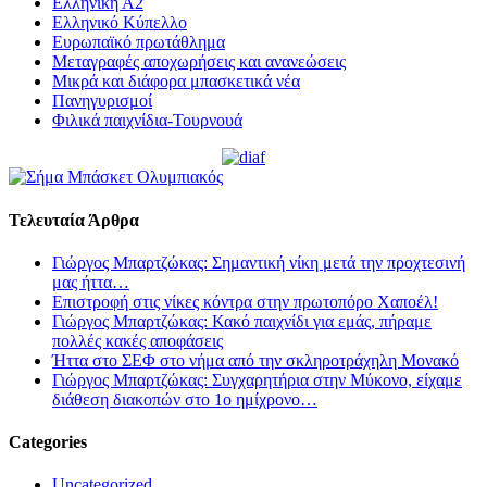
Ελληνική Α2
Ελληνικό Κύπελλο
Ευρωπαϊκό πρωτάθλημα
Μεταγραφές αποχωρήσεις και ανανεώσεις
Μικρά και διάφορα μπασκετικά νέα
Πανηγυρισμοί
Φιλικά παιχνίδια-Τουρνουά
Τελευταία Άρθρα
Γιώργος Μπαρτζώκας: Σημαντική νίκη μετά την προχτεσινή
μας ήττα…
Επιστροφή στις νίκες κόντρα στην πρωτοπόρο Χαποέλ!
Γιώργος Μπαρτζώκας: Κακό παιχνίδι για εμάς, πήραμε
πολλές κακές αποφάσεις
Ήττα στο ΣΕΦ στο νήμα από την σκληροτράχηλη Μονακό
Γιώργος Μπαρτζώκας: Συγχαρητήρια στην Μύκονο, είχαμε
διάθεση διακοπών στο 1ο ημίχρονο…
Categories
Uncategorized