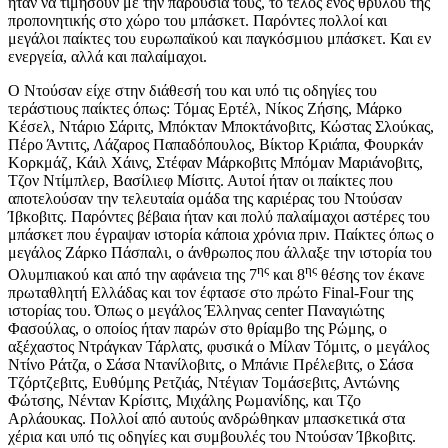
ήταν να τιμήσουν με την παρουσία τους, το τέλος ενός θρύλου της
προπονητικής στο χώρο του μπάσκετ. Παρόντες πολλοί και
μεγάλοι παίκτες του ευρωπαϊκού και παγκόσμιου μπάσκετ. Και εν
ενεργεία, αλλά και παλαίμαχοι.
Ο Ντούσαν είχε στην διάθεσή του και υπό τις οδηγίες του
τεράστιους παίκτες όπως: Τόμας Ερτέλ, Νίκος Ζήσης, Μάρκο
Κέσελ, Ντάριο Σάριτς, Μπόκταν Μποκτάνοβιτς, Κώστας Σλούκας,
Πέρο Άντιτς, Λάζαρος Παπαδόπουλος, Βίκτορ Κριάπα, Φουρκάν
Κορκμάζ, Κάιλ Χάινς, Στέφαν Μάρκοβιτς Μπόμαν Μαριάνοβιτς,
Τζον Ντίμπλερ, Βασίλιεφ Μίσιτς. Αυτοί ήταν οι παίκτες που
αποτελούσαν την τελευταία ομάδα της καριέρας του Ντούσαν
Ίβκοβιτς. Παρόντες βέβαια ήταν και πολύ παλαίμαχοι αστέρες του
μπάσκετ που έγραψαν ιστορία κάποια χρόνια πριν. Παίκτες όπως ο
μεγάλος Ζάρκο Πάσπαλι, ο άνθρωπος που άλλαξε την ιστορία του
ης
ης
Ολυμπιακού και από την αφάνεια της 7
και 8
θέσης τον έκανε
πρωταθλητή Ελλάδας και τον έφτασε στο πρώτο Final-Four της
ιστορίας του. Όπως ο μεγάλος Έλληνας center Παναγιώτης
Φασούλας, ο οποίος ήταν παρών στο θρίαμβο της Ρώμης, ο
αξέχαστος Ντράγκαν Τάρλατς, φυσικά ο Μίλαν Τόμιτς, ο μεγάλος
Ντίνο Ράτζα, ο Σάσα Ντανίλοβιτς, ο Μπάνιε Πρέλεβιτς, ο Σάσα
Τζόρτζεβιτς, Ευθύμης Ρετζιάς, Ντέγιαν Τομάσεβιτς, Αντώνης
Φώτσης, Νένταν Κρίσιτς, Μιχάλης Ρωμανίδης, και Τζο
Αρλάουκας. Πολλοί από αυτούς ανδρώθηκαν μπασκετικά στα
χέρια και υπό τις οδηγίες και συμβουλές του Ντούσαν Ίβκοβιτς.