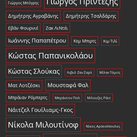
Γιώργος Πρίντεζης
Γιώργος Μπόγρης
Δημήτρης Αγραβάνης
Δημήτρης Τσαλδάρης
Εβάν Φουρνιέ
Ζακ ΛιΝτέι
Ιωάννης Παπαπέτρου
Κεμ Μπιρτς
Κιμ Τιλί
Κώστας Παπανικολάου
Κώστας Σλούκας
Λιβιό Ζαν Σαρλ
Μίλαν Τόμιτς
Μουσταφά Φαλ
Ματ Λοτζέσκι
Μπράιαν Ρόμπερτς
Μπράντον Πολ
Μόουζες Ράιτ
Νάιτζελ Γουίλιαμς-Γκος
Νίκολα Μιλουτίνοφ
Νίκος Αρσενόπουλος