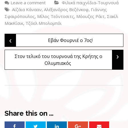
Leave a comment
Φιλικά παιχνίδια-Τουρνουά
,
,
Αϊζάια Κάνααν
Αλέξανδρος Βεζένκοφ
Γιάννης
,
,
,
Σφαιρόπουλος
Μίλος Τεόντοσιτς
Μόουζες Ράιτ
Σακίλ
,
ΜακΚίσικ
Τζόελ Μπολομπόι
‹
Post
Εβάν Φουρνιέ ο 7ος!
›
Στον τελικό του τουρνουά της Κρήτης ο
navigation
Ολυμπιακός
Share this on ...