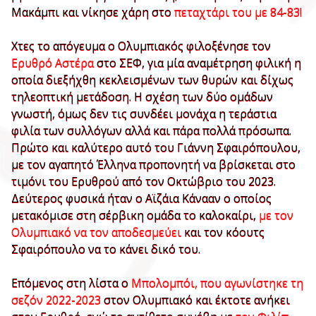
Μακάμπι και νίκησε χάρη στο
πεταχτάρι του με 84-83!
Χτες το απόγευμα ο Ολυμπιακός φιλοξένησε τον
Ερυθρό Αστέρα
στο ΣΕΦ, για μία αναμέτρηση φιλική η
οποία διεξήχθη κεκλεισμένων των θυρών και δίχως
τηλεοπτική μετάδοση. Η σχέση των δύο ομάδων
γνωστή, όμως δεν τις συνδέει μονάχα η τεράστια
φιλία των συλλόγων αλλά και πάρα πολλά πρόσωπα.
Πρώτο και καλύτερο αυτό του Γιάννη Σφαιρόπουλου,
με τον αγαπητό Έλληνα προπονητή να βρίσκεται στο
τιμόνι του Ερυθρού από τον Οκτώβριο του 2023.
Δεύτερος φυσικά ήταν ο Αϊζάια Κάνααν ο οποίος
μετακόμισε στη σέρβικη ομάδα το καλοκαίρι,
με τον
Ολυμπιακό να τον αποδεσμεύει
και τον κόουτς
Σφαιρόπουλο να το κάνει δικό του.
Επόμενος στη λίστα ο
Μπολομπόι, που αγωνίστηκε τη
σεζόν 2022-2023
στον Ολυμπιακό και έκτοτε ανήκει