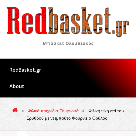
Skip
to
content
Μπάσκετ Ολυμπιακός
RedBasket.gr
About
»
»
Φιλικά παιχνίδια-Τουρνουά
Φιλική νίκη επί του
Ερυθρού με ντεμπούτο Φουρνιέ ο Θρύλος