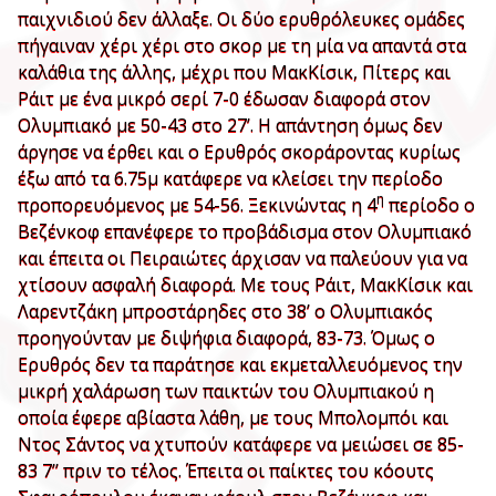
παιχνιδιού δεν άλλαξε. Οι δύο ερυθρόλευκες ομάδες
πήγαιναν χέρι χέρι στο σκορ με τη μία να απαντά στα
καλάθια της άλλης, μέχρι που ΜακΚίσικ, Πίτερς και
Ράιτ με ένα μικρό σερί 7-0 έδωσαν διαφορά στον
Ολυμπιακό με 50-43 στο 27’. Η απάντηση όμως δεν
άργησε να έρθει και ο Ερυθρός σκοράροντας κυρίως
έξω από τα 6.75μ κατάφερε να κλείσει την περίοδο
η
προπορευόμενος με 54-56. Ξεκινώντας η 4
περίοδο ο
Βεζένκοφ επανέφερε το προβάδισμα στον Ολυμπιακό
και έπειτα οι Πειραιώτες άρχισαν να παλεύουν για να
χτίσουν ασφαλή διαφορά. Με τους Ράιτ, ΜακΚίσικ και
Λαρεντζάκη μπροστάρηδες στο 38’ ο Ολυμπιακός
προηγούνταν με διψήφια διαφορά, 83-73. Όμως ο
Ερυθρός δεν τα παράτησε και εκμεταλλευόμενος την
μικρή χαλάρωση των παικτών του Ολυμπιακού η
οποία έφερε αβίαστα λάθη, με τους Μπολομπόι και
Ντος Σάντος να χτυπούν κατάφερε να μειώσει σε 85-
83 7’’ πριν το τέλος. Έπειτα οι παίκτες του κόουτς