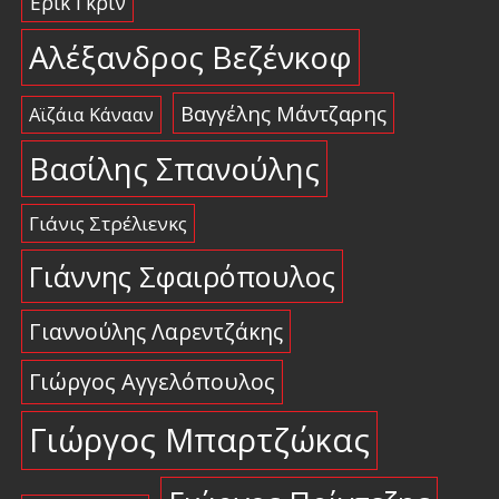
Έρικ Γκριν
Αλέξανδρος Βεζένκοφ
Βαγγέλης Μάντζαρης
Αϊζάια Κάνααν
Βασίλης Σπανούλης
Γιάνις Στρέλιενκς
Γιάννης Σφαιρόπουλος
Γιαννούλης Λαρεντζάκης
Γιώργος Αγγελόπουλος
Γιώργος Μπαρτζώκας