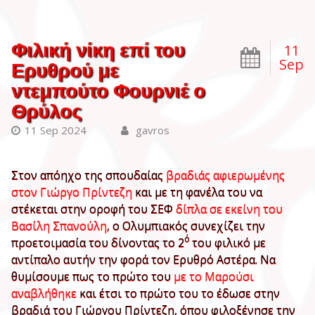
Φιλική νίκη επί του
11
Sep
Ερυθρού με
ντεμπούτο Φουρνιέ ο
Θρύλος
11 Sep 2024
gavros
Στον απόηχο της σπουδαίας
βραδιάς αφιερωμένης
στον Γιώργο Πρίντεζη
και με τη φανέλα του να
στέκεται στην οροφή του ΣΕΦ
δίπλα σε εκείνη του
Βασίλη Σπανούλη
, ο Ολυμπιακός συνεχίζει την
ό
προετοιμασία του δίνοντας το 2
του φιλικό με
αντίπαλο αυτήν την φορά τον Ερυθρό Αστέρα. Να
θυμίσουμε πως το πρώτο του
με το Μαρούσι
αναβλήθηκε
και έτσι το πρώτο του το έδωσε στην
βραδιά του Γιώργου Πρίντεζη, όπου φιλοξένησε την