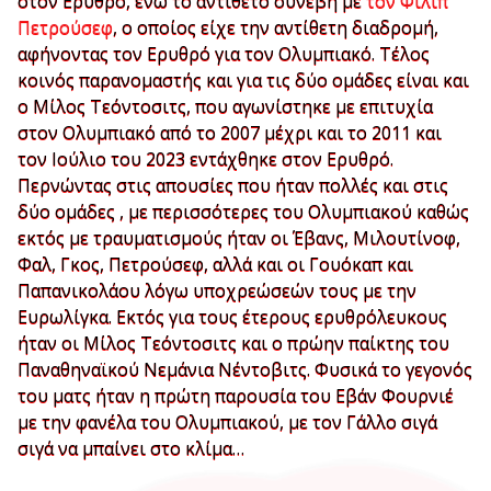
στον Ερυθρό, ενώ το αντίθετο συνέβη με
τον Φιλίπ
Πετρούσεφ
, ο οποίος είχε την αντίθετη διαδρομή,
αφήνοντας τον Ερυθρό για τον Ολυμπιακό. Τέλος
κοινός παρανομαστής και για τις δύο ομάδες είναι και
ο Μίλος Τεόντοσιτς, που αγωνίστηκε με επιτυχία
στον Ολυμπιακό από το 2007 μέχρι και το 2011 και
τον Ιούλιο του 2023 εντάχθηκε στον Ερυθρό.
Περνώντας στις απουσίες που ήταν πολλές και στις
δύο ομάδες , με περισσότερες του Ολυμπιακού καθώς
εκτός με τραυματισμούς ήταν οι Έβανς, Μιλουτίνοφ,
Φαλ, Γκος, Πετρούσεφ, αλλά και οι Γουόκαπ και
Παπανικολάου λόγω υποχρεώσεών τους με την
Ευρωλίγκα. Εκτός για τους έτερους ερυθρόλευκους
ήταν οι Μίλος Τεόντοσιτς και ο πρώην παίκτης του
Παναθηναϊκού Νεμάνια Νέντοβιτς. Φυσικά το γεγονός
του ματς ήταν η πρώτη παρουσία του Εβάν Φουρνιέ
με την φανέλα του Ολυμπιακού, με τον Γάλλο σιγά
σιγά να μπαίνει στο κλίμα…