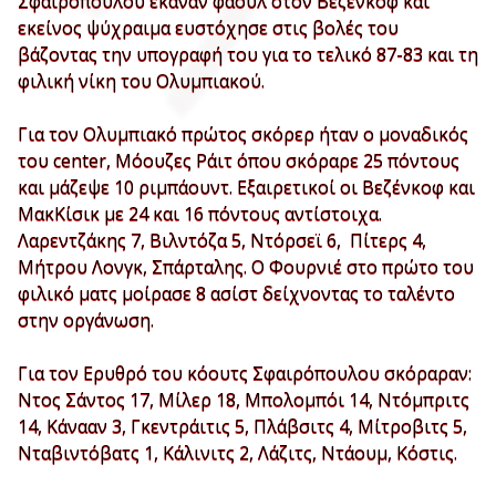
Σφαιρόπουλου έκαναν φάουλ στον Βεζένκοφ και
εκείνος ψύχραιμα ευστόχησε στις βολές του
βάζοντας την υπογραφή του για το τελικό 87-83 και τη
φιλική νίκη του Ολυμπιακού.
Για τον Ολυμπιακό πρώτος σκόρερ ήταν ο μοναδικός
του center, Μόουζες Ράιτ όπου σκόραρε 25 πόντους
και μάζεψε 10 ριμπάουντ. Εξαιρετικοί οι Βεζένκοφ και
ΜακΚίσικ με 24 και 16 πόντους αντίστοιχα.
Λαρεντζάκης 7, Βιλντόζα 5, Ντόρσεϊ 6, Πίτερς 4,
Μήτρου Λονγκ, Σπάρταλης. Ο Φουρνιέ στο πρώτο του
φιλικό ματς μοίρασε 8 ασίστ δείχνοντας το ταλέντο
στην οργάνωση.
Για τον Ερυθρό του κόουτς Σφαιρόπουλου σκόραραν:
Ντος Σάντος 17, Μίλερ 18, Μπολομπόι 14, Ντόμπριτς
14, Κάνααν 3, Γκεντράιτις 5, Πλάβσιτς 4, Μίτροβιτς 5,
Νταβιντόβατς 1, Κάλινιτς 2, Λάζιτς, Ντάουμ, Κόστις.