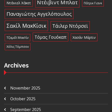
Ντέιβιντ Μπλατ
Ντάνιελ Χάκετ
Πάτρικ Γιανκ
Παναγιώτης Αγγελόπουλος
Σακίλ ΜακΚίσικ
Τάιλερ Ντόρσεϊ
Τόμας Γουόκαπ
Χασάν Μάρτιν
Τζαμέλ ΜακΛίν
Χόλις Τόμπσον
Archives
November 2025
October 2025
September 2025