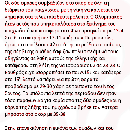
Οι δύο ομάδες συμβάδιζαν στο σκορ σε όλη τη
διάρκεια του παιχνιδιού με τη νίκη να κρίνεται στο
νήμα και στα τελευταία δευτερόλεπτα. Ο Ολυμπιακός
ήταν αυτός που μπήκε καλύτερα στο ξεκίνημα του
παιχνιδιού και κατάφερε στο 4’ να προηγείται με 13-4.
Στο 6’ το σκορ ήταν 17-11 υπέρ των Πειραιωτών,
όμως στα υπόλοιπα 4 λεπτά της περιόδου οι παίκτες
της σέρβικης ομάδας έσφιξαν πολύ την άμυνά τους
οδηγώντας σε λάθη αυτούς της ελληνικής και
κατάφεραν στη λήξη της να ισοφαρίσουν σε 23-23. Ο
Ερυθρός είχε ισορροπήσει το παιχνίδι και κατάφερε
ο
στο 15
λεπτό να πάρει για πρώτη φορά το
προβάδισμα με 29-30 χάρη σε τρίποντο του Ντος
Σάντος. Τα υπόλοιπα λεπτά της περιόδου δεν ήταν
τόσο παραγωγικά για καμία από τις δύο ομάδες και η
κόρνα της λήξης του ημιχρόνου βρήκε τον Αστέρα
μπροστά στο σκορ με 35-38.
Στην επανεκκίνηση η εικόνα των ομάδων και του