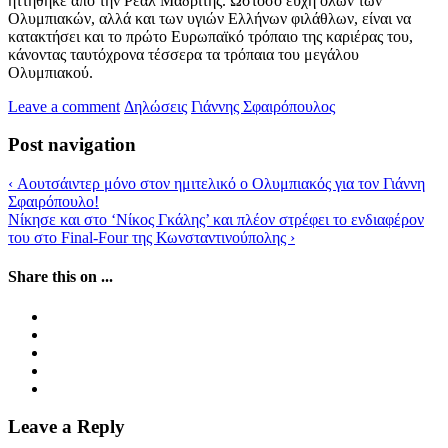
ηττήθηκε από την Ρεάλ Μαδρίτης. Ωστόσο ευχή όλων των
Ολυμπιακών, αλλά και των υγιών Ελλήνων φιλάθλων, είναι να
κατακτήσει και το πρώτο Ευρωπαϊκό τρόπαιο της καριέρας του,
κάνοντας ταυτόχρονα τέσσερα τα τρόπαια του μεγάλου
Ολυμπιακού.
Leave a comment
Δηλώσεις
Γιάννης Σφαιρόπουλος
Post navigation
‹
Αουτσάιντερ μόνο στον ημιτελικό ο Ολυμπιακός για τον Γιάννη
Σφαιρόπουλο!
Νίκησε και στο ‘Νίκος Γκάλης’ και πλέον στρέφει το ενδιαφέρον
του στο Final-Four της Κωνσταντινούπολης
›
Share this on ...
Leave a Reply