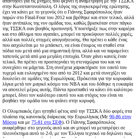
απαντήσει για τις μνήμες που φέρνει η αναμέτρηση με την ΤΣΣΚΑ
στην Κωνσταντινούπολη. Ο λόγος της συγκεκριμένης ερώτησης,
έχει να κάνει με το γεγονός ότι ο Γιάννης Σφαιρόπουλος ήταν
παρών στο Final-Four του 2012 και βρέθηκε και στον τελικό, αλλά
ήταν αντίπαλος της νυν ομάδας του, καθώς βρισκόταν στον πάγκο
της ΤΣΣΚΑ σαν βοηθός προπονητή. Υποστήριξε πως στην καριέρα
και στο άθλημα που αγαπάει, μπορεί να προκύψουν πολλές χαρές,
αλλά και πολλές στιγμές απογοήτευσης. Θα πρέπει ο κάθε ένας
που ασχολείται με το μπάσκετ, να είναι έτοιμος να σταθεί στα
πόδια του μετά από μια σημαντική ήττα, αλλά και να παραμείνει
ταπεινός μετά από μια μεγάλη επιτυχία. Όταν χάνει κανείς έναν
τελικό, θα πρέπει να προσπερνάει τη στεναχώρια του και να
συνεχίσει να μάχεται. Στη συνέχεια χαρακτήρισε τον εαυτό του
τυχερό και ευλογημένο που από το 2012 και μετά συνεχίζει να
δουλεύει σε ομάδες της Ευρωλίγκας. Πρόκειται για την κορυφαία
λίγκα μετά τον μαγικό κόσμο του ΝΒΑ και του δόθηκε η ευκαιρία
να αποτελεί μέρος αυτής. Πάντα προσπαθεί να κάνει ότι καλύτερο
μπορεί, δίνει τον καλύτερο εαυτό του και στόχος του είναι να
βοηθάει την ομάδα του να φτάνει στην κορυφή.
Ο Ολυμπιακός έχει ηττηθεί φέτος από την ΤΣΣΚΑ δύο φορές στα
πλαίσια της κανονικής διάρκειας την Ευρωλίγκας (Με
90-86 στην
Μόσχα
και με
75-81 στο ΣΕΦ
). Ο Γιάννης Σφαιρόπουλος
αναφέρθηκε στο γεγονός αυτό και αν μπορεί να μετατρέψει σε
πλεονέκτημα αυτό το 2-0, με τον Έλληνα τεχνικό να δηλώνει πως