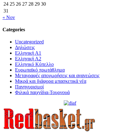
24
25
26
27
28
29
30
31
« Nov
Categories
Uncategorized
Δηλώσεις
Ελληνική Α1
Ελληνική Α2
Ελληνικό Κύπελλο
Ευρωπαϊκό πρωτάθλημα
Μεταγραφές αποχωρήσεις και ανανεώσεις
Μικρά και διάφορα μπασκετικά νέα
Πανηγυρισμοί
Φιλικά παιχνίδια-Τουρνουά