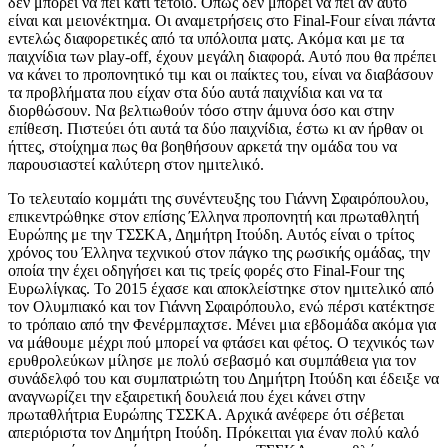
δεν μπορεί να πει κάτι τέτοιο. Όπως δεν μπορεί να πει αν αυτό
είναι και μειονέκτημα. Οι αναμετρήσεις στο Final-Four είναι πάντα
εντελώς διαφορετικές από τα υπόλοιπα ματς. Ακόμα και με τα
παιχνίδια των play-off, έχουν μεγάλη διαφορά. Αυτό που θα πρέπει
να κάνει το προπονητικό τιμ και οι παίκτες του, είναι να διαβάσουν
τα προβλήματα που είχαν στα δύο αυτά παιχνίδια και να τα
διορθώσουν. Να βελτιωθούν τόσο στην άμυνα όσο και στην
επίθεση. Πιστεύει ότι αυτά τα δύο παιχνίδια, έστω κι αν ήρθαν οι
ήττες, στοίχημα πως θα βοηθήσουν αρκετά την ομάδα του να
παρουσιαστεί καλύτερη στον ημιτελικό.
Το τελευταίο κομμάτι της συνέντευξης του Γιάννη Σφαιρόπουλου,
επικεντρώθηκε στον επίσης Έλληνα προπονητή και πρωταθλητή
Ευρώπης με την ΤΣΣΚΑ, Δημήτρη Ιτούδη. Αυτός είναι ο τρίτος
χρόνος του Έλληνα τεχνικού στον πάγκο της ρωσικής ομάδας, την
οποία την έχει οδηγήσει και τις τρείς φορές στο Final-Four της
Ευρωλίγκας. Το 2015 έχασε και αποκλείστηκε στον ημιτελικό από
τον Ολυμπιακό και τον Γιάννη Σφαιρόπουλο, ενώ πέρσι κατέκτησε
το τρόπαιο από την Φενέρμπαχτσε. Μένει μια εβδομάδα ακόμα για
να μάθουμε μέχρι πού μπορεί να φτάσει και φέτος. Ο τεχνικός των
ερυθρολεύκων μίλησε με πολύ σεβασμό και συμπάθεια για τον
συνάδελφό του και συμπατριώτη του Δημήτρη Ιτούδη και έδειξε να
αναγνωρίζει την εξαιρετική δουλειά που έχει κάνει στην
πρωταθλήτρια Ευρώπης ΤΣΣΚΑ. Αρχικά ανέφερε ότι σέβεται
απεριόριστα τον Δημήτρη Ιτούδη. Πρόκειται για έναν πολύ καλό