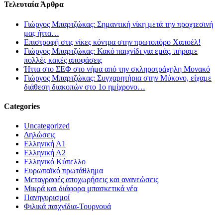
Τελευταία Άρθρα
Γιώργος Μπαρτζώκας: Σημαντική νίκη μετά την προχτεσινή
μας ήττα…
Επιστροφή στις νίκες κόντρα στην πρωτοπόρο Χαποέλ!
Γιώργος Μπαρτζώκας: Κακό παιχνίδι για εμάς, πήραμε
πολλές κακές αποφάσεις
Ήττα στο ΣΕΦ στο νήμα από την σκληροτράχηλη Μονακό
Γιώργος Μπαρτζώκας: Συγχαρητήρια στην Μύκονο, είχαμε
διάθεση διακοπών στο 1ο ημίχρονο…
Categories
Uncategorized
Δηλώσεις
Ελληνική Α1
Ελληνική Α2
Ελληνικό Κύπελλο
Ευρωπαϊκό πρωτάθλημα
Μεταγραφές αποχωρήσεις και ανανεώσεις
Μικρά και διάφορα μπασκετικά νέα
Πανηγυρισμοί
Φιλικά παιχνίδια-Τουρνουά