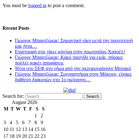
You must be
logged in
to post a comment.
Recent Posts
Γιώργος Μπαρτζώκας: Σημαντική νίκη μετά την προχτεσινή
μας ήττα…
Επιστροφή στις νίκες κόντρα στην πρωτοπόρο Χαποέλ!
Γιώργος Μπαρτζώκας: Κακό παιχνίδι για εμάς, πήραμε
πολλές κακές αποφάσεις
Ήττα στο ΣΕΦ στο νήμα από την σκληροτράχηλη Μονακό
Γιώργος Μπαρτζώκας: Συγχαρητήρια στην Μύκονο, είχαμε
διάθεση διακοπών στο 1ο ημίχρονο…
Search for:
August 2026
M
T
W
T
F
S
S
1
2
3
4
5
6
7
8
9
10
11
12
13
14
15
16
17
18
19
20
21
22
23