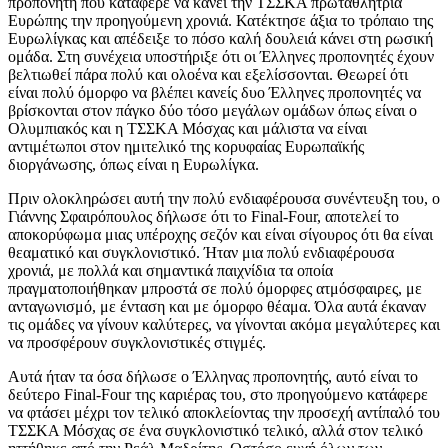
προπονητή που κατάφερε να κάνει την ΤΣΣΚΑ πρωταθλήτρια
Ευρώπης την προηγούμενη χρονιά. Κατέκτησε άξια το τρόπαιο της
Ευρωλίγκας και απέδειξε το πόσο καλή δουλειά κάνει στη ρωσική
ομάδα. Στη συνέχεια υποστήριξε ότι οι Έλληνες προπονητές έχουν
βελτιωθεί πάρα πολύ και ολοένα και εξελίσσονται. Θεωρεί ότι
είναι πολύ όμορφο να βλέπει κανείς δυο Έλληνες προπονητές να
βρίσκονται στον πάγκο δύο τόσο μεγάλων ομάδων όπως είναι ο
Ολυμπιακός και η ΤΣΣΚΑ Μόσχας και μάλιστα να είναι
αντιμέτωποι στον ημιτελικό της κορυφαίας Ευρωπαϊκής
διοργάνωσης, όπως είναι η Ευρωλίγκα.
Πριν ολοκληρώσει αυτή την πολύ ενδιαφέρουσα συνέντευξη του, ο
Γιάννης Σφαιρόπουλος δήλωσε ότι το Final-Four, αποτελεί το
αποκορύφωμα μιας υπέροχης σεζόν και είναι σίγουρος ότι θα είναι
θεαματικό και συγκλονιστικό. Ήταν μια πολύ ενδιαφέρουσα
χρονιά, με πολλά και σημαντικά παιχνίδια τα οποία
πραγματοποιήθηκαν μπροστά σε πολύ όμορφες ατμόσφαιρες, με
ανταγωνισμό, με ένταση και με όμορφο θέαμα. Όλα αυτά έκαναν
τις ομάδες να γίνουν καλύτερες, να γίνονται ακόμα μεγαλύτερες και
να προσφέρουν συγκλονιστικές στιγμές.
Αυτά ήταν τα όσα δήλωσε ο Έλληνας προπονητής, αυτό είναι το
δεύτερο Final-Four της καριέρας του, στο προηγούμενο κατάφερε
να φτάσει μέχρι τον τελικό αποκλείοντας την προσεχή αντίπαλό του
ΤΣΣΚΑ Μόσχας σε ένα συγκλονιστικό τελικό, αλλά στον τελικό