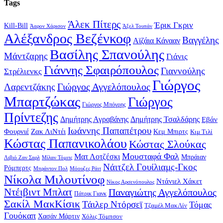
Tags
Άλεκ Πίτερς
Έρικ Γκριν
Kill-Bill
Άαρον Χάρισον
Άξελ Τουπάν
Αλέξανδρος Βεζένκοφ
Βαγγέλης
Αϊζάια Κάνααν
Βασίλης Σπανούλης
Μάντζαρης
Γιάνις
Γιάννης Σφαιρόπουλος
Γιαννούλης
Στρέλιενκς
Γιώργος
Γιώργος Αγγελόπουλος
Λαρεντζάκης
Μπαρτζώκας
Γιώργος
Γιώργος Μπόγρης
Πρίντεζης
Δημήτρης Αγραβάνης
Δημήτρης Τσαλδάρης
Εβάν
Ιωάννης Παπαπέτρου
Φουρνιέ
Ζακ ΛιΝτέι
Κεμ Μπιρτς
Κιμ Τιλί
Κώστας Παπανικολάου
Κώστας Σλούκας
Μουσταφά Φαλ
Ματ Λοτζέσκι
Μπράιαν
Λιβιό Ζαν Σαρλ
Μίλαν Τόμιτς
Νάιτζελ Γουίλιαμς-Γκος
Ρόμπερτς
Μπράντον Πολ
Μόουζες Ράιτ
Νίκολα Μιλουτίνοφ
Ντάνιελ Χάκετ
Νίκος Αρσενόπουλος
Ντέιβιντ Μπλατ
Παναγιώτης Αγγελόπουλος
Πάτρικ Γιανκ
Σακίλ ΜακΚίσικ
Τάιλερ Ντόρσεϊ
Τόμας
Τζαμέλ ΜακΛίν
Γουόκαπ
Χασάν Μάρτιν
Χόλις Τόμπσον