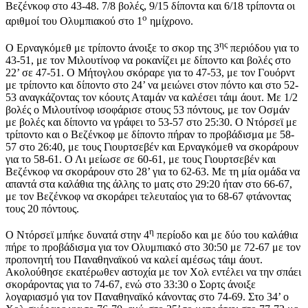
Βεζένκοφ στο 43-48. 7/8 βολές, 9/15 δίποντα και 6/18 τρίποντα οι
ο
αριθμοί του Ολυμπιακού στο 1
ημίχρονο.
ης
Ο Ερναγκόμεθ με τρίποντο άνοιξε το σκορ της 3
περιόδου για το
43-51, με τον Μιλουτίνοφ να ροκανίζει με δίποντο και βολές στο
22’ σε 47-51. Ο Μήτογλου σκόραρε για το 47-53, με τον Γουόρντ
με τρίποντο και δίποντο στο 24’ να μειώνει στον πόντο και στο 52-
53 αναγκάζοντας τον κόουτς Αταμάν να καλέσει τάιμ άουτ. Με 1/2
βολές ο Μιλουτίνοφ ισοφάρισε στους 53 πόντους, με τον Οσμάν
με βολές και δίποντο να γράφει το 53-57 στο 25:30. Ο Ντόρσεϊ με
τρίποντο και ο Βεζένκοφ με δίποντο πήραν το προβάδισμα με 58-
57 στο 26:40, με τους Γιουρτσεβέν και Ερναγκόμεθ να σκοράρουν
για το 58-61. Ο Λι μείωσε σε 60-61, με τους Γιουρτσεβέν και
Βεζένκοφ να σκοράρουν στο 28’ για το 62-63. Με τη μία ομάδα να
απαντά στα καλάθια της άλλης το ματς στο 29:20 ήταν στο 66-67,
με τον Βεζένκοφ να σκοράρει τελευταίος για το 68-67 φτάνοντας
τους 20 πόντους.
η
Ο Ντόρσεϊ μπήκε δυνατά στην 4
περίοδο και με δύο του καλάθια
πήρε το προβάδισμα για τον Ολυμπιακό στο 30:50 με 72-67 με τον
προπονητή του Παναθηναϊκού να καλεί αμέσως τάιμ άουτ.
Ακολούθησε εκατέρωθεν αστοχία με τον Χολ εντέλει να την σπάει
σκοράροντας για το 74-67, ενώ στο 33:30 ο Σορτς άνοιξε
λογαριασμό για τον Παναθηναϊκό κάνοντας στο 74-69. Στο 34’ ο