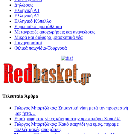
Δηλώσεις
Ελληνική Α1
Ελληνική Α2
Ελληνικό Κύπελλο
Ευρωπαϊκό πρωτάθλημα
Μεταγραφές αποχωρήσεις και ανανεώσεις
Μικρά και διάφορα μπασκετικά νέα
Πανηγυρισμοί
Φιλικά παιχνίδια-Τουρνουά
Τελευταία Άρθρα
Γιώργος Μπαρτζώκας: Σημαντική νίκη μετά την προχτεσινή
μας ήττα…
Επιστροφή στις νίκες κόντρα στην πρωτοπόρο Χαποέλ!
Γιώργος Μπαρτζώκας: Κακό παιχνίδι για εμάς, πήραμε
πολλές κακές αποφάσεις