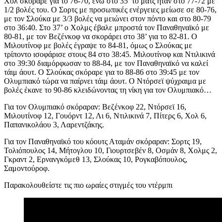
Χολ σκόραρε για το 76-70, ενώ στο 35’ το ματς ήταν στο 77-72 με
1/2 βολές του. Ο Σορτς με προσωπικές ενέργειες μείωσε σε 80-76,
με τον Σλούκα με 3/3 βολές να μειώνει στον πόντο και στο 80-79
στο 36:40. Στο 37’ ο Χολμς έβαλε μπροστά τον Παναθηναϊκό με
80-81, με τον Βεζένκοφ να σκοράρει στο 38’ για το 82-81. Ο
Μιλουτίνοφ με βολές έγραψε το 84-81, όμως ο Σλούκας με
τρίποντο ισοφάρισε στους 84 στο 38:45. Μιλουτίνοφ και Ντιλικινά
στο 39:30 διαμόρφωσαν το 88-84, με τον Παναθηναϊκό να καλεί
τάιμ άουτ. Ο Σλούκας σκόραρε για το 88-86 στο 39:45 με τον
Ολυμπιακό τώρα να παίρνει τάιμ άουτ. Ο Ντόρσεϊ ψύχραιμα με
βολές έκανε το 90-86 κλειδώνοντας τη νίκη για τον Ολυμπιακό…
Για τον Ολυμπιακό σκόραραν: Βεζένκοφ 22, Ντόρσεϊ 16,
Μιλουτίνοφ 12, Γουόρντ 12, Λι 6, Ντιλικινά 7, Πίτερς 6, Χολ 6,
Παπανικολάου 3, Λαρεντζάκης.
Για τον Παναθηναϊκό του κόουτς Αταμάν σκόραραν: Σορτς 19,
Τολιόπουλος 14, Μήτογλου 10, Γιουρτσεβέν 8, Οσμάν 8, Χολμς 2,
Γκραντ 2, Ερνανγκόμεθ 13, Σλούκας 10, Ρογκαβόπουλος,
Σαμοντούροφ.
Παρακολουθείστε τις πιο ωραίες στιγμές του ντέρμπι