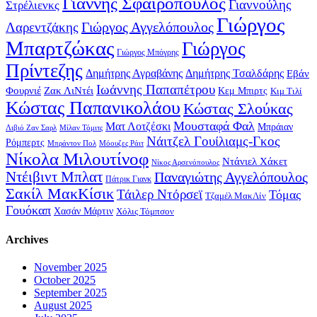
Γιάννης Σφαιρόπουλος
Γιαννούλης
Στρέλιενκς
Γιώργος
Γιώργος Αγγελόπουλος
Λαρεντζάκης
Μπαρτζώκας
Γιώργος
Γιώργος Μπόγρης
Πρίντεζης
Δημήτρης Αγραβάνης
Δημήτρης Τσαλδάρης
Εβάν
Ιωάννης Παπαπέτρου
Φουρνιέ
Ζακ ΛιΝτέι
Κεμ Μπιρτς
Κιμ Τιλί
Κώστας Παπανικολάου
Κώστας Σλούκας
Μουσταφά Φαλ
Ματ Λοτζέσκι
Μπράιαν
Λιβιό Ζαν Σαρλ
Μίλαν Τόμιτς
Νάιτζελ Γουίλιαμς-Γκος
Ρόμπερτς
Μπράντον Πολ
Μόουζες Ράιτ
Νίκολα Μιλουτίνοφ
Ντάνιελ Χάκετ
Νίκος Αρσενόπουλος
Ντέιβιντ Μπλατ
Παναγιώτης Αγγελόπουλος
Πάτρικ Γιανκ
Σακίλ ΜακΚίσικ
Τάιλερ Ντόρσεϊ
Τόμας
Τζαμέλ ΜακΛίν
Γουόκαπ
Χασάν Μάρτιν
Χόλις Τόμπσον
Archives
November 2025
October 2025
September 2025
August 2025