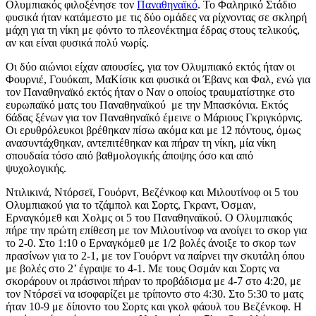
Ολυμπιακός φιλοξένησε τον
Παναθηναϊκό
. Το Φαληρικό Στάδιο
φυσικά ήταν κατάμεστο με τις δύο ομάδες να ρίχνοντας σε σκληρή
μάχη για τη νίκη με φόντο το πλεονέκτημα έδρας στους τελικούς,
αν και είναι φυσικά πολύ νωρίς.
Οι δύο αιώνιοι είχαν απουσίες, για τον Ολυμπιακό εκτός ήταν οι
Φουρνιέ, Γουόκαπ, ΜαΚίσικ και φυσικά οι Έβανς και Φαλ, ενώ για
τον Παναθηναϊκό εκτός ήταν ο Ναν ο οποίος τραυματίστηκε στο
ευρωπαϊκό ματς του Παναθηναϊκού με την Μπασκόνια. Εκτός
6άδας ξένων για τον Παναθηναϊκό έμεινε ο Μάριους Γκριγκόρνις.
Οι ερυθρόλευκοι βρέθηκαν πίσω ακόμα και με 12 πόντους, όμως
ανασυντάχθηκαν, αντεπιτέθηκαν και πήραν τη νίκη, μία νίκη
σπουδαία τόσο από βαθμολογικής άποψης όσο και από
ψυχολογικής.
Ντιλικινά, Ντόρσεϊ, Γουόρντ, Βεζένκοφ και Μιλουτίνοφ οι 5 του
Ολυμπιακού για το τζάμπολ και Σορτς, Γκραντ, Όσμαν,
Ερναγκόμεθ και Χολμς οι 5 του Παναθηναϊκού. Ο Ολυμπιακός
πήρε την πρώτη επίθεση με τον Μιλουτίνοφ να ανοίγει το σκορ για
το 2-0. Στο 1:10 ο Ερναγκόμεθ με 1/2 βολές άνοιξε το σκορ των
πρασίνων για το 2-1, με τον Γουόρντ να παίρνει την σκυτάλη όπου
με βολές στο 2’ έγραψε το 4-1. Με τους Οσμάν και Σορτς να
σκοράρουν οι πράσινοι πήραν το προβάδισμα με 4-7 στο 4:20, με
τον Ντόρσεϊ να ισοφαρίζει με τρίποντο στο 4:30. Στο 5:30 το ματς
ήταν 10-9 με δίποντο του Σορτς και γκολ φάουλ του Βεζένκοφ. Η