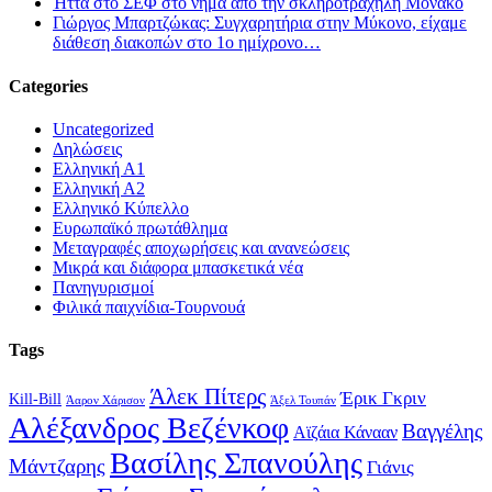
Ήττα στο ΣΕΦ στο νήμα από την σκληροτράχηλη Μονακό
Γιώργος Μπαρτζώκας: Συγχαρητήρια στην Μύκονο, είχαμε
διάθεση διακοπών στο 1ο ημίχρονο…
Categories
Uncategorized
Δηλώσεις
Ελληνική Α1
Ελληνική Α2
Ελληνικό Κύπελλο
Ευρωπαϊκό πρωτάθλημα
Μεταγραφές αποχωρήσεις και ανανεώσεις
Μικρά και διάφορα μπασκετικά νέα
Πανηγυρισμοί
Φιλικά παιχνίδια-Τουρνουά
Tags
Άλεκ Πίτερς
Έρικ Γκριν
Kill-Bill
Άαρον Χάρισον
Άξελ Τουπάν
Αλέξανδρος Βεζένκοφ
Βαγγέλης
Αϊζάια Κάνααν
Βασίλης Σπανούλης
Μάντζαρης
Γιάνις