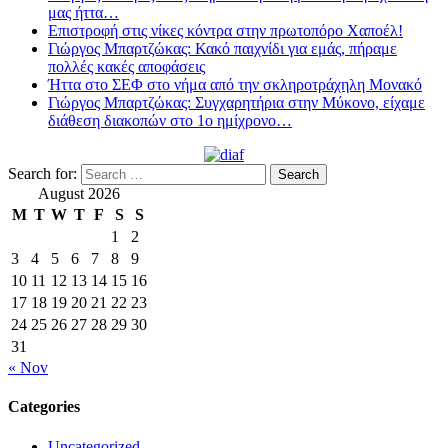
μας ήττα…
Επιστροφή στις νίκες κόντρα στην πρωτοπόρο Χαποέλ!
Γιώργος Μπαρτζώκας: Κακό παιχνίδι για εμάς, πήραμε
πολλές κακές αποφάσεις
Ήττα στο ΣΕΦ στο νήμα από την σκληροτράχηλη Μονακό
Γιώργος Μπαρτζώκας: Συγχαρητήρια στην Μύκονο, είχαμε
διάθεση διακοπών στο 1ο ημίχρονο…
Search for:
August 2026
M
T
W
T
F
S
S
1
2
3
4
5
6
7
8
9
10
11
12
13
14
15
16
17
18
19
20
21
22
23
24
25
26
27
28
29
30
31
« Nov
Categories
Uncategorized