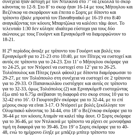
συνέχεια ήταν άστοχη με τον Ντιλικινά στο 7’ να ξεκολλά το σκορ
κάνοντας το 12-9. Στο 8’ το σκορ ήταν 16-14 με τους Μήτογλου και
Βεζένκοφ να σκοράρουν και έπειτα ο Σορτς με δίποντο και
τρίποντο έβαλε μπροστά τον Παναθηναϊκό με 16-19 στο 8:40
αναγκάζοντας τον κόουτς Μπαρτζώκα να καλέσει τάιμ άουτ. Το
τελευταίο 1:30 δεν κύλησε ιδιαίτερα εύστοχα για τους δύο
αιώνιους με τους Γουόρντ και Ερναγκόμεθ να διαμορφώνουν το
18-21.
η
Η 2
περίοδος άνοιξε με τρίποντο του Γουόρντ και βολές του
Ερναγκόμεθ για το 21-23 στο 10:40, με τον Πίτερς να ευστοχεί και
αυτός σε τρίποντο για το 24-23. Στο 11’ ο Μήτογλου σκόραρε για
το 24-25, με τον Ντόρσεϊ να ευστοχεί στο 12’ για το 26-25.
Τολιόπουλος και Πίτερς (γκολ φάουλ) με δίποντα διαμόρφωσαν το
29-27, με τον Τολιόπουλο στη συνέχεια να ευστοχεί σε 2 τρίποντα
για το 29-33. Ο Παπανικολάου ευστόχησε και αυτός σε τρίποντο
για το 32-33, όμως Τολιόπολος (2) και Ερναγκόμεθ ευστοχώντας
έξω από τα 6.75μ ανέβασαν τη διαφορά στο σκορ στους 10 για το
32-42 στο 16’. Ο Γιουρτσεβέν σκόραρε για το 32-44, με το επί
μέρους σκορ να είναι 3-17. Ο Ντόρσεϊ με βολές ξεκόλλησε τον
Ολυμπιακό κάνοντας το 34-44, στο 18’ ο Βεζένκοφ σκόραρε για το
36-44 με τον κόουτς Αταμάν να καλεί τάιμ άουτ. Ο Σορτς σκόραρε
για το 36-46, με τον Ντιλικινά με τρίποντο να ρίχνει σε μονοψήφια
τιμή τη διαφορά για το 39-46. Στο 19’ ο Σορτς σκόραρε για το 40-
48, ενώ το ημίχρονο έληξε με μπάζερ μπίτερ τρίποντο του