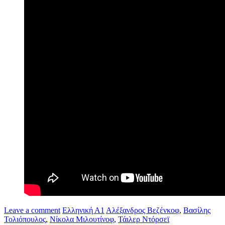
Leave a comment
Ελληνική Α1
Αλέξανδρος Βεζένκοφ
,
Βασίλης
Τολιόπουλος
,
Νίκολα Μιλουτίνοφ
,
Τάιλερ Ντόρσεϊ