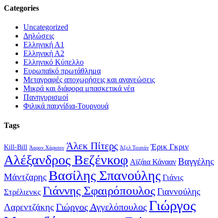
Categories
Uncategorized
Δηλώσεις
Ελληνική Α1
Ελληνική Α2
Ελληνικό Κύπελλο
Ευρωπαϊκό πρωτάθλημα
Μεταγραφές αποχωρήσεις και ανανεώσεις
Μικρά και διάφορα μπασκετικά νέα
Πανηγυρισμοί
Φιλικά παιχνίδια-Τουρνουά
Tags
Άλεκ Πίτερς
Έρικ Γκριν
Kill-Bill
Άαρον Χάρισον
Άξελ Τουπάν
Αλέξανδρος Βεζένκοφ
Βαγγέλης
Αϊζάια Κάνααν
Βασίλης Σπανούλης
Μάντζαρης
Γιάνις
Γιάννης Σφαιρόπουλος
Γιαννούλης
Στρέλιενκς
Γιώργος
Γιώργος Αγγελόπουλος
Λαρεντζάκης