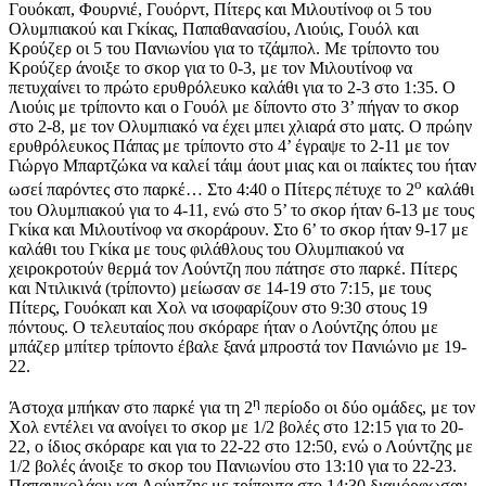
Γουόκαπ, Φουρνιέ, Γουόρντ, Πίτερς και Μιλουτίνοφ οι 5 του
Ολυμπιακού και Γκίκας, Παπαθανασίου, Λιούις, Γουόλ και
Κρούζερ οι 5 του Πανιωνίου για το τζάμπολ. Με τρίποντο του
Κρούζερ άνοιξε το σκορ για το 0-3, με τον Μιλουτίνοφ να
πετυχαίνει το πρώτο ερυθρόλευκο καλάθι για το 2-3 στο 1:35. Ο
Λιούις με τρίποντο και ο Γουόλ με δίποντο στο 3’ πήγαν το σκορ
στο 2-8, με τον Ολυμπιακό να έχει μπει χλιαρά στο ματς. Ο πρώην
ερυθρόλευκος Πάπας με τρίποντο στο 4’ έγραψε το 2-11 με τον
Γιώργο Μπαρτζώκα να καλεί τάιμ άουτ μιας και οι παίκτες του ήταν
ο
ωσεί παρόντες στο παρκέ… Στο 4:40 ο Πίτερς πέτυχε το 2
καλάθι
του Ολυμπιακού για το 4-11, ενώ στο 5’ το σκορ ήταν 6-13 με τους
Γκίκα και Μιλουτίνοφ να σκοράρουν. Στο 6’ το σκορ ήταν 9-17 με
καλάθι του Γκίκα με τους φιλάθλους του Ολυμπιακού να
χειροκροτούν θερμά τον Λούντζη που πάτησε στο παρκέ. Πίτερς
και Ντιλικινά (τρίποντο) μείωσαν σε 14-19 στο 7:15, με τους
Πίτερς, Γουόκαπ και Χολ να ισοφαρίζουν στο 9:30 στους 19
πόντους. Ο τελευταίος που σκόραρε ήταν ο Λούντζης όπου με
μπάζερ μπίτερ τρίποντο έβαλε ξανά μπροστά τον Πανιώνιο με 19-
22.
η
Άστοχα μπήκαν στο παρκέ για τη 2
περίοδο οι δύο ομάδες, με τον
Χολ εντέλει να ανοίγει το σκορ με 1/2 βολές στο 12:15 για το 20-
22, ο ίδιος σκόραρε και για το 22-22 στο 12:50, ενώ ο Λούντζης με
1/2 βολές άνοιξε το σκορ του Πανιωνίου στο 13:10 για το 22-23.
Παπανικολάου και Λούντζης με τρίποντα στο 14:30 διαμόρφωσαν