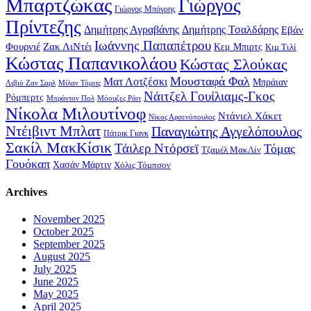
Μπαρτζώκας
Γιώργος
Γιώργος Μπόγρης
Πρίντεζης
Δημήτρης Αγραβάνης
Δημήτρης Τσαλδάρης
Εβάν
Ιωάννης Παπαπέτρου
Φουρνιέ
Ζακ ΛιΝτέι
Κεμ Μπιρτς
Κιμ Τιλί
Κώστας Παπανικολάου
Κώστας Σλούκας
Μουσταφά Φαλ
Ματ Λοτζέσκι
Μπράιαν
Λιβιό Ζαν Σαρλ
Μίλαν Τόμιτς
Νάιτζελ Γουίλιαμς-Γκος
Ρόμπερτς
Μπράντον Πολ
Μόουζες Ράιτ
Νίκολα Μιλουτίνοφ
Ντάνιελ Χάκετ
Νίκος Αρσενόπουλος
Ντέιβιντ Μπλατ
Παναγιώτης Αγγελόπουλος
Πάτρικ Γιανκ
Σακίλ ΜακΚίσικ
Τάιλερ Ντόρσεϊ
Τόμας
Τζαμέλ ΜακΛίν
Γουόκαπ
Χασάν Μάρτιν
Χόλις Τόμπσον
Archives
November 2025
October 2025
September 2025
August 2025
July 2025
June 2025
May 2025
April 2025