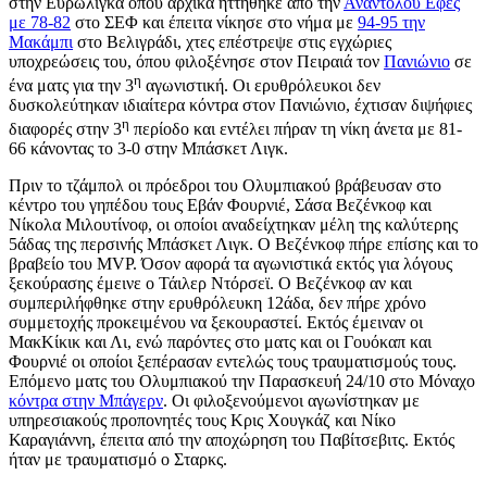
στην Ευρωλίγκα όπου αρχικά ηττήθηκε από την
Αναντολού Εφές
με 78-82
στο ΣΕΦ και έπειτα νίκησε στο νήμα με
94-95 την
Μακάμπι
στο Βελιγράδι, χτες επέστρεψε στις εγχώριες
υποχρεώσεις του, όπου φιλοξένησε στον Πειραιά τον
Πανιώνιο
σε
η
ένα ματς για την 3
αγωνιστική. Οι ερυθρόλευκοι δεν
δυσκολεύτηκαν ιδιαίτερα κόντρα στον Πανιώνιο, έχτισαν διψήφιες
η
διαφορές στην 3
περίοδο και εντέλει πήραν τη νίκη άνετα με 81-
66 κάνοντας το 3-0 στην Μπάσκετ Λιγκ.
Πριν το τζάμπολ οι πρόεδροι του Ολυμπιακού βράβευσαν στο
κέντρο του γηπέδου τους Εβάν Φουρνιέ, Σάσα Βεζένκοφ και
Νίκολα Μιλουτίνοφ, οι οποίοι αναδείχτηκαν μέλη της καλύτερης
5άδας της περσινής Μπάσκετ Λιγκ. Ο Βεζένκοφ πήρε επίσης και το
βραβείο του MVP. Όσον αφορά τα αγωνιστικά εκτός για λόγους
ξεκούρασης έμεινε ο Τάιλερ Ντόρσεϊ. Ο Βεζένκοφ αν και
συμπεριλήφθηκε στην ερυθρόλευκη 12άδα, δεν πήρε χρόνο
συμμετοχής προκειμένου να ξεκουραστεί. Εκτός έμειναν οι
ΜακΚίκικ και Λι, ενώ παρόντες στο ματς και οι Γουόκαπ και
Φουρνιέ οι οποίοι ξεπέρασαν εντελώς τους τραυματισμούς τους.
Επόμενο ματς του Ολυμπιακού την Παρασκευή 24/10 στο Μόναχο
κόντρα στην Μπάγερν
. Οι φιλοξενούμενοι αγωνίστηκαν με
υπηρεσιακούς προπονητές τους Κρις Χουγκάζ και Νίκο
Καραγιάννη, έπειτα από την αποχώρηση του Παβίτσεβιτς. Εκτός
ήταν με τραυματισμό ο Σταρκς.