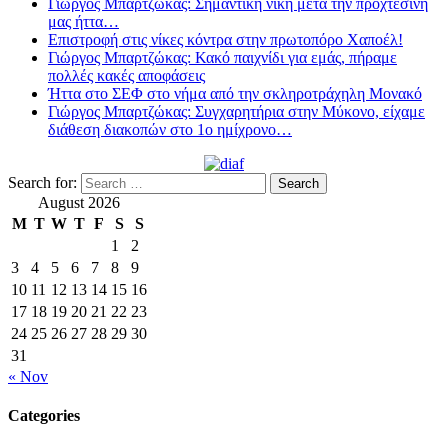
Γιώργος Μπαρτζώκας: Σημαντική νίκη μετά την προχτεσινή
μας ήττα…
Επιστροφή στις νίκες κόντρα στην πρωτοπόρο Χαποέλ!
Γιώργος Μπαρτζώκας: Κακό παιχνίδι για εμάς, πήραμε
πολλές κακές αποφάσεις
Ήττα στο ΣΕΦ στο νήμα από την σκληροτράχηλη Μονακό
Γιώργος Μπαρτζώκας: Συγχαρητήρια στην Μύκονο, είχαμε
διάθεση διακοπών στο 1ο ημίχρονο…
Search for:
August 2026
M
T
W
T
F
S
S
1
2
3
4
5
6
7
8
9
10
11
12
13
14
15
16
17
18
19
20
21
22
23
24
25
26
27
28
29
30
31
« Nov
Categories