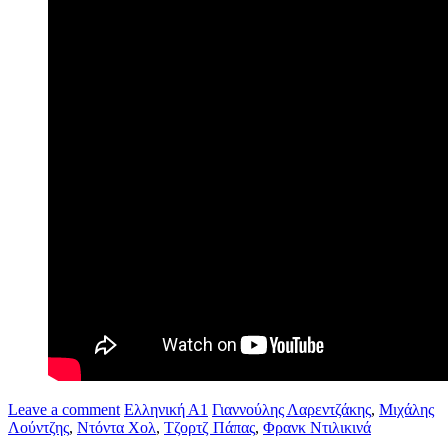
Leave a comment
Ελληνική Α1
Γιαννούλης Λαρεντζάκης
,
Μιχάλης
Λούντζης
,
Ντόντα Χολ
,
Τζορτζ Πάπας
,
Φρανκ Ντιλικινά