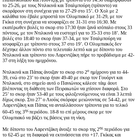
το 25-26, με τους Ντιλικινά και Τσαλμπούρη (τρίποντο) να
σκοράρουν στη συνέχεια για το 27-29 στο 15’. Ο Χολ με 2
καλάθια του έβαλε μπροστά τον Ολυμπιακό με 31-29, με τον
Γκίκα στη συνέχεια να ισοφαρίζει σε 31-31 στο 16:30. Με
εκατέρωθεν βολές το σκορ στο 17:30 ήταν ξανά ισόπαλο στους 33
πόντους, με τον Ντιλικινά να ευστοχεί για το 35-33 στο 18’. Με
βολές στο 18:40 το σκορ ήταν 37-34, με τον Τσαλμπούρη να
ισοφαρίζει με τρίποντο στους 37 στο 19’. Ο Ολυμπιακός δεν
δέχτηκε άλλον πόντο στο τελευταίο λεπτό και με δίποντο του
Ντιλικινά και τρίποντο του Λαρεντζάκη πήρε το προβάδισμα με 42-
37 στη λήξη του ημιχρόνου.
ο
Ντιλικινά και Πάπας άνοιξαν το σκορ στο 2
ημίχρονο για το 44-
39, ενώ στο 23’ το σκορ ήταν 49-40 με σκορ τον Γουόρντ και
Ντιλικινά, στο σημείο αυτό ο Πανιώνιος κάλεσε τάιμ άουτ
βλέποντας τη διάθεση των Πειραιωτών να χτίσουν διαφορά. Στο
25’ το σκορ ήταν 53-40 με τους φιλοξενούμενους να είναι 3 λεπτά
δίχως σκορ. Στο 27’ ο Λιούις σκόραρε μειώνοντας σε 54-42, με τον
Λαρεντζάκη και Πάπας να ανταλλάσσουν τρίποντα για το τελικό
ης
60-45 της 3
περιόδου. 18-8 το επί μέρους σκορ με τον
Ολυμπιακό να βάζει τις βάσεις για τη νίκη.
ης
Με δίποντο του Λαρεντζάκη άνοιξε το σκορ της 2
περιόδου για
το 62-45 με τη διαφορά να εκτινάσσεται στο +17. Γκίκας και