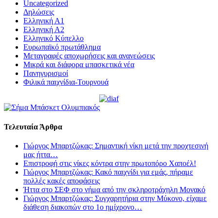
Uncategorized
Δηλώσεις
Ελληνική Α1
Ελληνική Α2
Ελληνικό Κύπελλο
Ευρωπαϊκό πρωτάθλημα
Μεταγραφές αποχωρήσεις και ανανεώσεις
Μικρά και διάφορα μπασκετικά νέα
Πανηγυρισμοί
Φιλικά παιχνίδια-Τουρνουά
Τελευταία Άρθρα
Γιώργος Μπαρτζώκας: Σημαντική νίκη μετά την προχτεσινή
μας ήττα…
Επιστροφή στις νίκες κόντρα στην πρωτοπόρο Χαποέλ!
Γιώργος Μπαρτζώκας: Κακό παιχνίδι για εμάς, πήραμε
πολλές κακές αποφάσεις
Ήττα στο ΣΕΦ στο νήμα από την σκληροτράχηλη Μονακό
Γιώργος Μπαρτζώκας: Συγχαρητήρια στην Μύκονο, είχαμε
διάθεση διακοπών στο 1ο ημίχρονο…