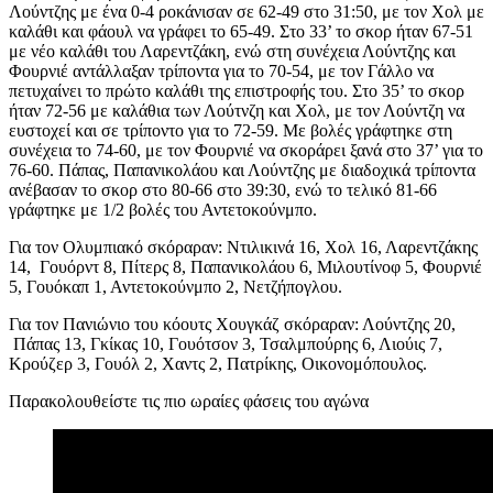
Λούντζης με ένα 0-4 ροκάνισαν σε 62-49 στο 31:50, με τον Χολ με
καλάθι και φάουλ να γράφει το 65-49. Στο 33’ το σκορ ήταν 67-51
με νέο καλάθι του Λαρεντζάκη, ενώ στη συνέχεια Λούντζης και
Φουρνιέ αντάλλαξαν τρίποντα για το 70-54, με τον Γάλλο να
πετυχαίνει το πρώτο καλάθι της επιστροφής του. Στο 35’ το σκορ
ήταν 72-56 με καλάθια των Λούτνζη και Χολ, με τον Λούντζη να
ευστοχεί και σε τρίποντο για το 72-59. Με βολές γράφτηκε στη
συνέχεια το 74-60, με τον Φουρνιέ να σκοράρει ξανά στο 37’ για το
76-60. Πάπας, Παπανικολάου και Λούντζης με διαδοχικά τρίποντα
ανέβασαν το σκορ στο 80-66 στο 39:30, ενώ το τελικό 81-66
γράφτηκε με 1/2 βολές του Αντετοκούνμπο.
Για τον Ολυμπιακό σκόραραν: Ντιλικινά 16, Χολ 16, Λαρεντζάκης
14, Γουόρντ 8, Πίτερς 8, Παπανικολάου 6, Μιλουτίνοφ 5, Φουρνιέ
5, Γουόκαπ 1, Αντετοκούνμπο 2, Νετζήπογλου.
Για τον Πανιώνιο του κόουτς Χουγκάζ σκόραραν: Λούντζης 20,
Πάπας 13, Γκίκας 10, Γουότσον 3, Τσαλμπούρης 6, Λιούις 7,
Κρούζερ 3, Γουόλ 2, Χαντς 2, Πατρίκης, Οικονομόπουλος.
Παρακολουθείστε τις πιο ωραίες φάσεις του αγώνα