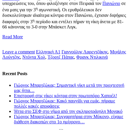
υποχρεώσεις του, όπου φιλοξένησε στον Πειραιά τον
Πανιώνιο
σε
η
ένα ματς για την 3
αγωνιστική. Οι ερυθρόλευκοι δεν
δυσκολεύτηκαν ιδιαίτερα κόντρα στον Πανιώνιο, έχτισαν διψήφιες
η
διαφορές στην 3
περίοδο και εντέλει πήραν τη νίκη άνετα με 81-
66 κάνοντας το 3-0 στην Μπάσκετ Λιγκ.
Read More
Leave a comment
Ελληνική Α1
Γιαννούλης Λαρεντζάκης
,
Μιχάλης
Λούντζης
,
Ντόντα Χολ
,
Τζορτζ Πάπας
,
Φρανκ Ντιλικινά
Recent Posts
Γιώργος Μπαρτζώκας: Σημαντική νίκη μετά την προχτεσινή
μας ήττα…
Επιστροφή στις νίκες κόντρα στην πρωτοπόρο Χαποέλ!
Γιώργος Μπαρτζώκας: Κακό παιχνίδι για εμάς, πήραμε
πολλές κακές αποφάσεις
Ήττα στο ΣΕΦ στο νήμα από την σκληροτράχηλη Μονακό
Γιώργος Μπαρτζώκας: Συγχαρητήρια στην Μύκονο, είχαμε
διάθεση διακοπών στο 1ο ημίχρονο…