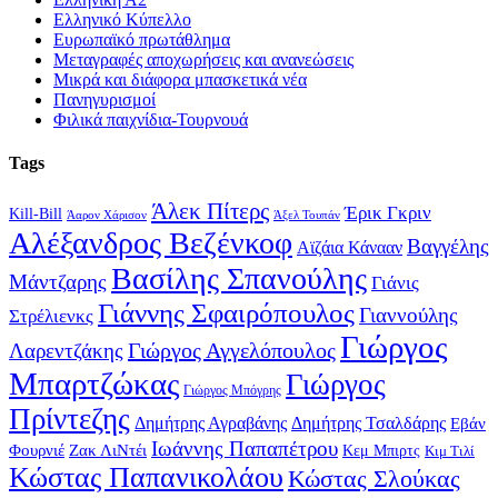
Ελληνικό Κύπελλο
Ευρωπαϊκό πρωτάθλημα
Μεταγραφές αποχωρήσεις και ανανεώσεις
Μικρά και διάφορα μπασκετικά νέα
Πανηγυρισμοί
Φιλικά παιχνίδια-Τουρνουά
Tags
Άλεκ Πίτερς
Έρικ Γκριν
Kill-Bill
Άαρον Χάρισον
Άξελ Τουπάν
Αλέξανδρος Βεζένκοφ
Βαγγέλης
Αϊζάια Κάνααν
Βασίλης Σπανούλης
Μάντζαρης
Γιάνις
Γιάννης Σφαιρόπουλος
Γιαννούλης
Στρέλιενκς
Γιώργος
Γιώργος Αγγελόπουλος
Λαρεντζάκης
Μπαρτζώκας
Γιώργος
Γιώργος Μπόγρης
Πρίντεζης
Δημήτρης Αγραβάνης
Δημήτρης Τσαλδάρης
Εβάν
Ιωάννης Παπαπέτρου
Φουρνιέ
Ζακ ΛιΝτέι
Κεμ Μπιρτς
Κιμ Τιλί
Κώστας Παπανικολάου
Κώστας Σλούκας