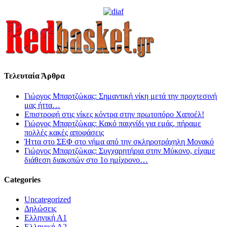
Τελευταία Άρθρα
Γιώργος Μπαρτζώκας: Σημαντική νίκη μετά την προχτεσινή
μας ήττα…
Επιστροφή στις νίκες κόντρα στην πρωτοπόρο Χαποέλ!
Γιώργος Μπαρτζώκας: Κακό παιχνίδι για εμάς, πήραμε
πολλές κακές αποφάσεις
Ήττα στο ΣΕΦ στο νήμα από την σκληροτράχηλη Μονακό
Γιώργος Μπαρτζώκας: Συγχαρητήρια στην Μύκονο, είχαμε
διάθεση διακοπών στο 1ο ημίχρονο…
Categories
Uncategorized
Δηλώσεις
Ελληνική Α1
Ελληνική Α2