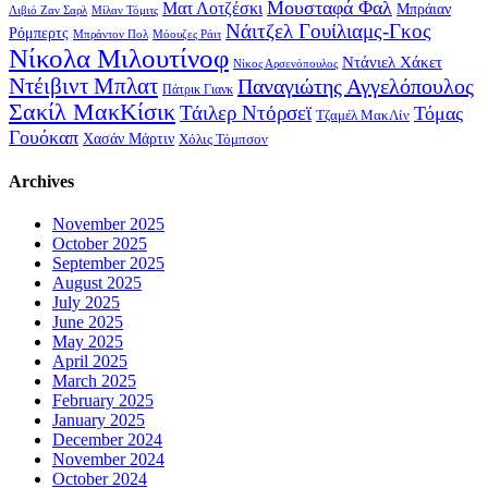
Μουσταφά Φαλ
Ματ Λοτζέσκι
Μπράιαν
Λιβιό Ζαν Σαρλ
Μίλαν Τόμιτς
Νάιτζελ Γουίλιαμς-Γκος
Ρόμπερτς
Μπράντον Πολ
Μόουζες Ράιτ
Νίκολα Μιλουτίνοφ
Ντάνιελ Χάκετ
Νίκος Αρσενόπουλος
Ντέιβιντ Μπλατ
Παναγιώτης Αγγελόπουλος
Πάτρικ Γιανκ
Σακίλ ΜακΚίσικ
Τάιλερ Ντόρσεϊ
Τόμας
Τζαμέλ ΜακΛίν
Γουόκαπ
Χασάν Μάρτιν
Χόλις Τόμπσον
Archives
November 2025
October 2025
September 2025
August 2025
July 2025
June 2025
May 2025
April 2025
March 2025
February 2025
January 2025
December 2024
November 2024
October 2024