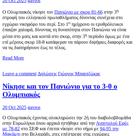
20 Oct 2025
gavros
η
Ο Ολυμπιακός νίκησε τον
Πανιώνιο με σκορ 81-66
στην 3
στροφή του ελληνικού πρωταθλήματος δίνοντας συνέχεια στο
ο
εγχώριο νικηφόρο του σερί. Στο 1
ημίχρονο οι ερυθρόλευκοι
έπαιζαν χαλαρά, δίνοντας τη δυνατότητα στον Πανιώνιο να είναι
η
μέσα στο ματς και κοντά στο σκορ, στην 3
περίοδο όμως με ένα
επί μέρους σκορ 18-8 κατάφεραν να πάρουν διψήφιες διαφορές και
να τις διατηρήσουν έως το τέλος.
Read More
Leave a comment
Δηλώσεις
Γιώργος Μπαρτζώκας
Νίκησε και τον Πανιώνιο για το 3-0 ο
Ολυμπιακός
20 Oct 2025
gavros
Ο Ολυμπιακός έχοντας ολοκληρώσει την 2ή του διαβολοβδομάδα
στην Ευρωλίγκα όπου αρχικά ηττήθηκε από την
Αναντολού Εφές
με 78-82
στο ΣΕΦ και έπειτα νίκησε στο νήμα με
94-95 την
Μακάμπι
στο Βελιγράδι, χτες επέστρεψε στις εγχώριες