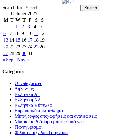
Search for:
October 2025
M
T
W
T
F
S
S
1
2
3
4
5
6
7
8
9
10
11
12
13
14
15
16
17
18
19
20
21
22
23
24
25
26
27
28
29
30
31
« Sep
Nov »
Categories
Uncategorized
Δηλώσεις
Ελληνική Α1
Ελληνική Α2
Ελληνικό Κύπελλο
Ευρωπαϊκό πρωτάθλημα
Μεταγραφές αποχωρήσεις και ανανεώσεις
Μικρά και διάφορα μπασκετικά νέα
Πανηγυρισμοί
Φιλικά παιχνίδια-Τουρνουά