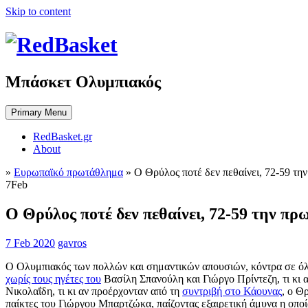
Skip to content
Μπάσκετ Ολυμπιακός
Primary Menu
RedBasket.gr
About
»
Ευρωπαϊκό πρωτάθλημα
»
Ο Θρύλος ποτέ δεν πεθαίνει, 72-59 
7
Feb
Ο Θρύλος ποτέ δεν πεθαίνει, 72-59 την
7 Feb 2020
gavros
Ο Ολυμπιακός των πολλών και σημαντικών απουσιών, κόντρα σε όλα
χωρίς τους ηγέτες του
Βασίλη Σπανούλη και Γιώργο Πρίντεζη, τι κι 
Νικολαΐδη, τι κι αν προέρχονταν από τη
συντριβή στο Κάουνας
, ο Θ
παίκτες του Γιώργου Μπαρτζώκα, παίζοντας εξαιρετική άμυνα η οποί