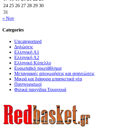
24
25
26
27
28
29
30
31
« Nov
Categories
Uncategorized
Δηλώσεις
Ελληνική Α1
Ελληνική Α2
Ελληνικό Κύπελλο
Ευρωπαϊκό πρωτάθλημα
Μεταγραφές αποχωρήσεις και ανανεώσεις
Μικρά και διάφορα μπασκετικά νέα
Πανηγυρισμοί
Φιλικά παιχνίδια-Τουρνουά