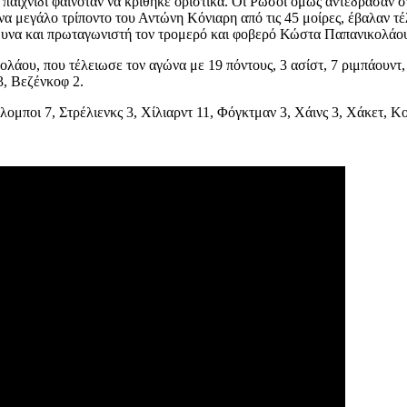
παιχνίδι φαινόταν να κρίθηκε οριστικά. Οι Ρώσοι όμως αντέδρασαν στ
 ένα μεγάλο τρίποντο του Αντώνη Κόνιαρη από τις 45 μοίρες, έβαλαν 
άμυνα και πρωταγωνιστή τον τρομερό και φοβερό Κώστα Παπανικολάο
άου, που τέλειωσε τον αγώνα με 19 πόντους, 3 ασίστ, 7 ριμπάουντ, 
3, Βεζένκοφ 2.
ομποι 7, Στρέλιενκς 3, Χίλιαρντ 11, Φόγκτμαν 3, Χάινς 3, Χάκετ, Κ