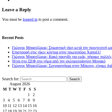
Leave a Reply
You must be
logged in
to post a comment.
Recent Posts
Γιώργος Μπαρτζώκας: Σημαντική νίκη μετά την προχτεσινή μ
Επιστροφή στις νίκες κόντρα στην πρωτοπόρο Χαποέλ!
Γιώργος Μπαρτζώκας: Κακό παιχνίδι για εμάς, πήραμε πολλές
Ήττα στο ΣΕΦ στο νήμα από την σκληροτράχηλη Μονακό
Γιώργος Μπαρτζώκας: Συγχαρητήρια στην Μύκονο, είχαμε δι
Search for:
August 2026
M
T
W
T
F
S
S
1
2
3
4
5
6
7
8
9
10
11
12
13
14
15
16
17
18
19
20
21
22
23