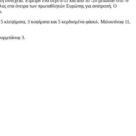
η συνέχεια. Έτρεξαν ένα σερί 0-11 και από το -20 μείωσαν στο -9
τέλος στα όνειρα των πρωταθλητών Ευρώπης για ανατροπή. Ο
υ.
5 κλεψίματα, 3 κοψίματα και 5 κερδισμένα φάουλ. Μιλουτίνοφ 11,
ουρμπάνοφ 3.