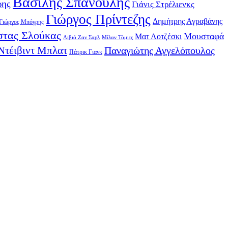
Βασίλης Σπανούλης
ρης
Γιάνις Στρέλιενκς
Γιώργος Πρίντεζης
Δημήτρης Αγραβάνης
Γιώργος Μπόγρης
τας Σλούκας
Μουσταφά
Ματ Λοτζέσκι
Λιβιό Ζαν Σαρλ
Μίλαν Τόμιτς
Ντέιβιντ Μπλατ
Παναγιώτης Αγγελόπουλος
Πάτρικ Γιανκ