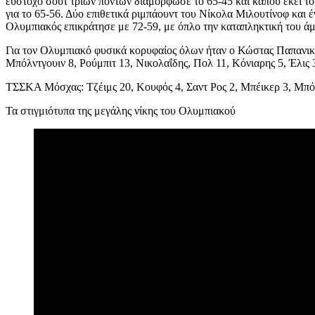
εύστοχο σουτ τριών πόντων διαμόρφωσε το 65-45 και κάπου εκεί το 
για το 65-56. Δύο επιθετικά ριμπάουντ του Νίκολα Μιλουτίνοφ και
Ολυμπιακός επικράτησε με 72-59, με όπλο την καταπληκτική του 
Για τον Ολυμπιακό φυσικά κορυφαίος όλων ήταν ο Κώστας Παπανικολ
Μπόλντγουιν 8, Ρούμπιτ 13, Νικολαΐδης, Πολ 11, Κόνιαρης 5, Έλις 
ΤΣΣΚΑ Μόσχας: Τζέιμς 20, Κουφός 4, Σαντ Ρος 2, Μπέικερ 3, Μπόλ
Τα στιγμιότυπα της μεγάλης νίκης του Ολυμπιακού