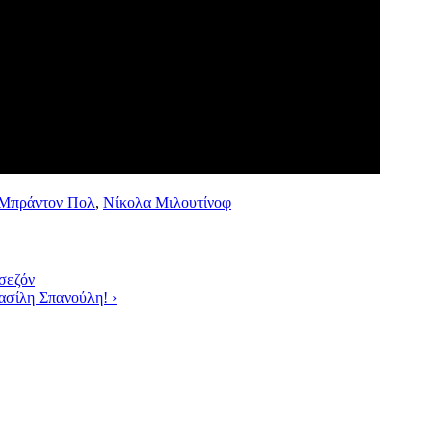
Μπράντον Πολ
,
Νίκολα Μιλουτίνοφ
 σεζόν
Βασίλη Σπανούλη!
›