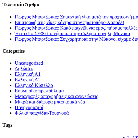
Τελευταία Άρθρα
Γιώργος Μπαρτζώκας: Σημαντική νίκη μετά την προχτεσινή μ
Επιστροφή στις νίκες κόντρα στην πρωτοπόρο Χαποέλ!
Γιώργος Μπαρτζώκας: Κακό παιχνίδι για εμάς, πήραμε πολλές
Ήττα στο ΣΕΦ στο νήμα από την σκληροτράχηλη Μονακό
Γιώργος Μπαρτζώκας: Συγχαρητήρια στην Μύκονο, είχαμε δι
Categories
Uncategorized
Δηλώσεις
Ελληνική Α1
Ελληνική Α2
Ελληνικό Κύπελλο
Ευρωπαϊκό πρωτάθλημα
Μεταγραφές αποχωρήσεις και ανανεώσεις
Μικρά και διάφορα μπασκετικά νέα
Πανηγυρισμοί
Φιλικά παιχνίδια-Τουρνουά
Tags