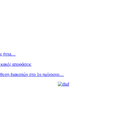
ας ήττα…
 κακές αποφάσεις
άθεση διακοπών στο 1ο ημίχρονο…