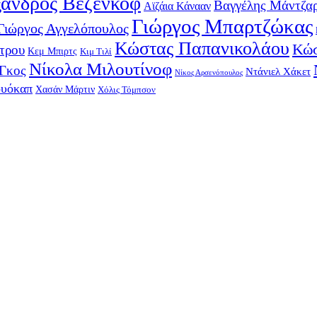
ανδρος Βεζένκοφ
Βαγγέλης Μάντζα
Αϊζάια Κάνααν
Γιώργος Μπαρτζώκας
Γιώργος Αγγελόπουλος
Κώστας Παπανικολάου
Κώσ
τρου
Κεμ Μπιρτς
Κιμ Τιλί
Νίκολα Μιλουτίνοφ
-Γκος
Ντάνιελ Χάκετ
Νίκος Αρσενόπουλος
ουόκαπ
Χασάν Μάρτιν
Χόλις Τόμπσον