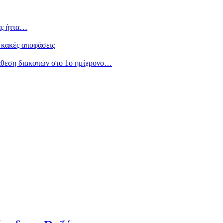
ας ήττα…
 κακές αποφάσεις
άθεση διακοπών στο 1ο ημίχρονο…