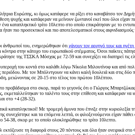
ήτρια Ευρώπης, κι όμως κατάφερε να ρίξει στο καναβάτσο τον Δημήτ
η ψυχής και κατάφεραν να μείνουν ζωντανοί εκεί που όλοι είχαν πισ
 ένα καταπληκτικό τρίτο 10λεπτο στο οποίο επικράτησαν με το εντυ
ήταν πιο προσεκτικοί και πιο αποτελεσματικοί στους αιφνιδιασμούς π
οι άνθρωποί του, ενημερώθηκαν ότι
χάνουν τον αρχηγό τους και ηγέτ
αι κόντρα στην κάτοχο του ευρωπαϊκού στέμματος. Όσοι παίκτες πάτη
ράτησε της ΤΣΣΚΑ Μόσχας με 72-59 και συνεχίζει να διατηρεί τις ελ
 υπεροχή του κοντά στο καλάθι λόγω Νίκολα Μιλουτίνοφ και από πολ
 περιόδου. Με τον Μπόλντγουιν να κάνει καλή δουλειά και στις δύο 
ύδη, μειώνοντας σε 20-15 στο τέλος του πρώτου 10λέπτου.
το προβάδισμα στο σκορ, παρά το γεγονός ότι ο Γιώργος Μπαρτζώκας
, εκμεταλλεύτηκαν το ταλέντο τους στην επίθεση και κατάφεραν να 
αι στο +4 (28-32).
τικά καταπληκτικοί! Με τρομερή άμυνα που έπνιξε στην κυριολεξία τ
εσης συνεχίστηκε και τα επόμενα λεπτά, οι φιλοξενούμενοι είχαν πάθ
 το 54-38, σκορ με το οποίο ολοκληρώθηκε το τρίτο 10λεπτο.
 εκτόξευσε τη διαφορά στους 20 πόντους και όλα ήταν ονειρικά στο