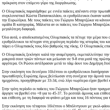
πρόκριση στον επόμενο γύρο της διοργάνωσης.
Ο Ολυμπιακός παρατάχθηκε με εννέα παίκτες απέναντι στην πρωταθλ
συγκλονιστικό Κώστα Παπανικολάου, οι ερυθρόλευκοι έκαναν κατάθεσ
την Ευρωλίγκα. Με τους παίκτες του Γιώργου Μπαρτζώκα να κάνουν
ομάδα Β κατηγορίας. Μάλιστα αν οι παίκτες του Γιώργου Μπαρτζώκα 
μεγαλύτερη διαφορά.
Όλα αυτά, ο αποδεκατισμένος Ολυμπιακός τα πέτυχε την μέρα που 
ερυθρόλευκοι τα πέτυχαν στη χειρότερη περίοδο της ιστορίας του κ
πάρει ο Ολυμπιακός τους δύο βαθμούς της νίκης. Ο Ολυμπιακός επικ
Ο Ολυμπιακός ξεκίνησε καλά την αναμέτρηση, εκμεταλλεύτηκε την
μακρινά σουτ τριών πόντων και μείωσαν σε 9-8 στα μισά της πρώτης
αργότερα. Οι Ρώσοι αντέδρασαν μετά το τάιμ άουτ του Δημήτρη Ιτο
Στην εκκίνηση του δευτέρου 10λέπτου οι ερυθρόλευκοι διατήρησαν 
πρωταθλητές Ευρώπης όμως βελτίωσαν στη συνέχεια την άμυνά τους
ημιχρόνου, προηγήθηκαν με 33-34, ενώ λίγο νωρίτερα είχαν βρεθεί κ
Στην τρίτη περίοδο οι παίκτες του Γιώργου Μπαρτζώκα ήταν πραγμα
άργησε να βρεθεί στο +8 για το 45-37. Το ρεσιτάλ άμυνας και επίθ
και επίθεση, με τη διαφορά να φτάνει μέχρι και τους 16 πόντους για
Στην εκκίνηση του τέταρτου 10λέπτου ο Μπόλντγουιν με γκολ-φάουλ