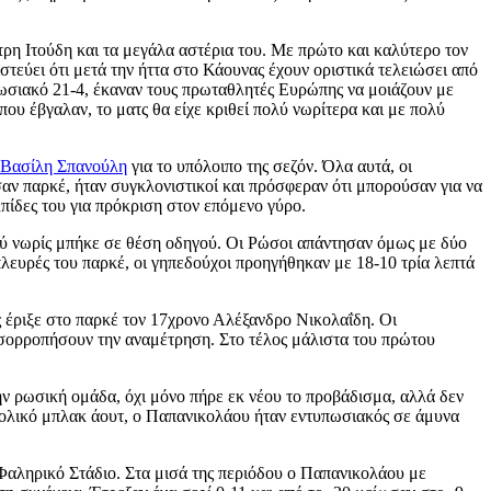
ρη Ιτούδη και τα μεγάλα αστέρια του. Με πρώτο και καλύτερο τον
τεύει ότι μετά την ήττα στο Κάουνας έχουν οριστικά τελειώσει από
πωσιακό 21-4, έκαναν τους πρωταθλητές Ευρώπης να μοιάζουν με
ου έβγαλαν, το ματς θα είχε κριθεί πολύ νωρίτερα και με πολύ
η Βασίλη Σπανούλη
για το υπόλοιπο της σεζόν. Όλα αυτά, οι
σαν παρκέ, ήταν συγκλονιστικοί και πρόσφεραν ότι μπορούσαν για να
πίδες του για πρόκριση στον επόμενο γύρο.
ύ νωρίς μπήκε σε θέση οδηγού. Οι Ρώσοι απάντησαν όμως με δύο
πλευρές του παρκέ, οι γηπεδούχοι προηγήθηκαν με 18-10 τρία λεπτά
 έριξε στο παρκέ τον 17χρονο Αλέξανδρο Νικολαΐδη. Οι
ισορροπήσουν την αναμέτρηση. Στο τέλος μάλιστα του πρώτου
ην ρωσική ομάδα, όχι μόνο πήρε εκ νέου το προβάδισμα, αλλά δεν
ει ολικό μπλακ άουτ, ο Παπανικολάου ήταν εντυπωσιακός σε άμυνα
 Φαληρικό Στάδιο. Στα μισά της περιόδου ο Παπανικολάου με