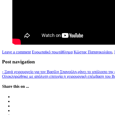
Leave a comment
Ευρωπαϊκό πρωτάθλημα
Κώστας Παπανικολάου
,
Post navigation
‹
Ξανά χειρουργείο για τον Βασίλη Σπανούλη-χάνει το υπόλοιπο της
Ολοκληρώθηκε με απόλυτη επιτυχία η χειρουργική επέμβαση του 
Share this on ...