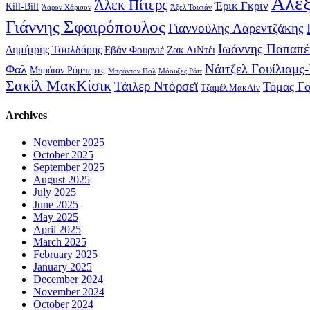
Αλέξ
Άλεκ Πίτερς
Έρικ Γκριν
Kill-Bill
Άαρον Χάρισον
Άξελ Τουπάν
Γιάννης Σφαιρόπουλος
Γιαννούλης Λαρεντζάκης
Ιωάννης Παπαπέ
Δημήτρης Τσαλδάρης
Εβάν Φουρνιέ
Ζακ ΛιΝτέι
Νάιτζελ Γουίλιαμς
Φαλ
Μπράιαν Ρόμπερτς
Μπράντον Πολ
Μόουζες Ράιτ
Σακίλ ΜακΚίσικ
Τάιλερ Ντόρσεϊ
Τόμας Γ
Τζαμέλ ΜακΛίν
Archives
November 2025
October 2025
September 2025
August 2025
July 2025
June 2025
May 2025
April 2025
March 2025
February 2025
January 2025
December 2024
November 2024
October 2024