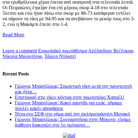
στα ερυθρόλευκα χέρια έπειτα από ανατροπή στα τελευταία λεπτά.
Οι Πειραιώτες έτρεξαν ένα επί μέρους σκορ 4-18 στο τελευταίο
5λεπτο και ενώ ήταν πίσω στο σκορ με 86-73 κατάφεραν εντέλει
να πάρουν τη νίκη με 94-95 και να ανεβάσουν το ρεκόρ τους στο 3-
2, ενώ η Μακάμπι έπεσε στο 1-4.
Read More
Leave a comment
Ευρωπαϊκό πρωτάθλημα
Αλέξανδρος Βεζένκοφ
,
Νίκολα Μιλουτίνοφ
,
Τάιλερ Ντόρσεϊ
Recent Posts
Γιώργος Μπαρτζώκας: Σημαντική νίκη μετά την προχτεσινή
μας ήττα…
Επιστροφή στις νίκες κόντρα στην πρωτοπόρο Χαποέλ!
Γιώργος Μπαρτζώκας: Κακό παιχνίδι για εμάς, πήραμε
πολλές κακές αποφάσεις
Ήττα στο ΣΕΦ στο νήμα από την σκληροτράχηλη Μονακό
Γιώργος Μπαρτζώκας: Συγχαρητήρια στην Μύκονο, είχαμε
διάθεση διακοπών στο 1ο ημίχρονο…