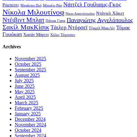
Νάιτζελ Γουίλιαμς-Γκος
Ρόμπερτς
Μπράντον Πολ
Μόουζες Ράιτ
Νίκολα Μιλουτίνοφ
Ντάνιελ Χάκετ
Νίκος Αρσενόπουλος
Ντέιβιντ Μπλατ
Παναγιώτης Αγγελόπουλος
Πάτρικ Γιανκ
Σακίλ ΜακΚίσικ
Τάιλερ Ντόρσεϊ
Τόμας
Τζαμέλ ΜακΛίν
Γουόκαπ
Χασάν Μάρτιν
Χόλις Τόμπσον
Archives
November 2025
October 2025
September 2025
August 2025
July 2025
June 2025
May 2025
April 2025
March 2025
February 2025
January 2025
December 2024
November 2024
October 2024
September 2024