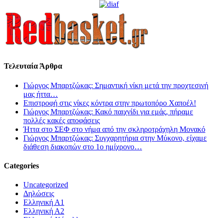
Τελευταία Άρθρα
Γιώργος Μπαρτζώκας: Σημαντική νίκη μετά την προχτεσινή
μας ήττα…
Επιστροφή στις νίκες κόντρα στην πρωτοπόρο Χαποέλ!
Γιώργος Μπαρτζώκας: Κακό παιχνίδι για εμάς, πήραμε
πολλές κακές αποφάσεις
Ήττα στο ΣΕΦ στο νήμα από την σκληροτράχηλη Μονακό
Γιώργος Μπαρτζώκας: Συγχαρητήρια στην Μύκονο, είχαμε
διάθεση διακοπών στο 1ο ημίχρονο…
Categories
Uncategorized
Δηλώσεις
Ελληνική Α1
Ελληνική Α2