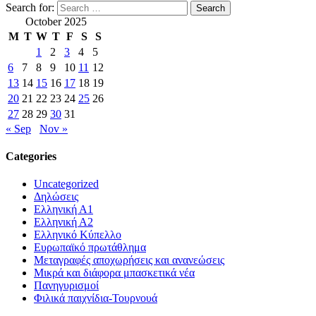
Search for:
October 2025
M
T
W
T
F
S
S
1
2
3
4
5
6
7
8
9
10
11
12
13
14
15
16
17
18
19
20
21
22
23
24
25
26
27
28
29
30
31
« Sep
Nov »
Categories
Uncategorized
Δηλώσεις
Ελληνική Α1
Ελληνική Α2
Ελληνικό Κύπελλο
Ευρωπαϊκό πρωτάθλημα
Μεταγραφές αποχωρήσεις και ανανεώσεις
Μικρά και διάφορα μπασκετικά νέα
Πανηγυρισμοί
Φιλικά παιχνίδια-Τουρνουά