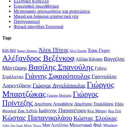
Ελληνικό Κύπελλο
Ευρωπαϊκό πρωτάθλημα
Μεταγραφές αποχωρήσεις και ανανεώσεις
Μικρά και διάφορα μπασκετικά νέα
Πανηγυρισμοί
Φιλικά παιχνίδια-Τουρνουά
Tags
Άλεκ Πίτερς
Έρικ Γκριν
Kill-Bill
Άαρον Χάρισον
Άξελ Τουπάν
Αλέξανδρος Βεζένκοφ
Βαγγέλης
Αϊζάια Κάνααν
Βασίλης Σπανούλης
Μάντζαρης
Γιάνις
Γιάννης Σφαιρόπουλος
Γιαννούλης
Στρέλιενκς
Γιώργος
Γιώργος Αγγελόπουλος
Λαρεντζάκης
Μπαρτζώκας
Γιώργος
Γιώργος Μπόγρης
Πρίντεζης
Δημήτρης Αγραβάνης
Δημήτρης Τσαλδάρης
Εβάν
Ιωάννης Παπαπέτρου
Φουρνιέ
Ζακ ΛιΝτέι
Κεμ Μπιρτς
Κιμ Τιλί
Κώστας Παπανικολάου
Κώστας Σλούκας
Μουσταφά Φαλ
Ματ Λοτζέσκι
Μπράιαν
Λιβιό Ζαν Σαρλ
Μίλαν Τόμιτς