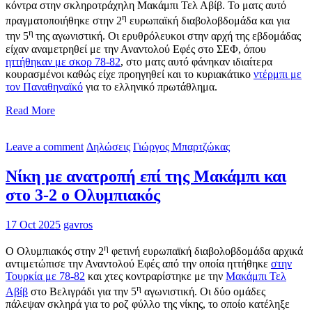
κόντρα στην σκληροτράχηλη Μακάμπι Τελ Αβίβ. Το ματς αυτό
η
πραγματοποιήθηκε στην 2
ευρωπαϊκή διαβολοβδομάδα και για
η
την 5
της αγωνιστική. Οι ερυθρόλευκοι στην αρχή της εβδομάδας
είχαν αναμετρηθεί με την Αναντολού Εφές στο ΣΕΦ, όπου
ηττήθηκαν με σκορ 78-82
, στο ματς αυτό φάνηκαν ιδιαίτερα
κουρασμένοι καθώς είχε προηγηθεί και το κυριακάτικο
ντέρμπι με
τον Παναθηναϊκό
για το ελληνικό πρωτάθλημα.
Read More
Leave a comment
Δηλώσεις
Γιώργος Μπαρτζώκας
Νίκη με ανατροπή επί της Μακάμπι και
στο 3-2 ο Ολυμπιακός
17 Oct 2025
gavros
η
Ο Ολυμπιακός στην 2
φετινή ευρωπαϊκή διαβολοβδομάδα αρχικά
αντιμετώπισε την Αναντολού Εφές από την οποία ηττήθηκε
στην
Τουρκία με 78-82
και χτες κοντραρίστηκε με την
Μακάμπι Τελ
η
Αβίβ
στο Βελιγράδι για την 5
αγωνιστική. Οι δύο ομάδες
πάλεψαν σκληρά για το ροζ φύλλο της νίκης, το οποίο κατέληξε