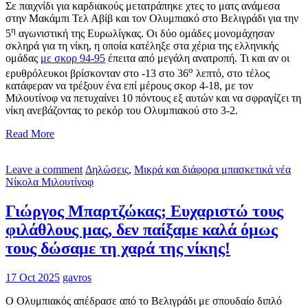
Σε παιχνίδι για καρδιακούς μετατράπηκε χτες το ματς ανάμεσα
στην Μακάμπι Τελ Αβίβ και τον Ολυμπιακό στο Βελιγράδι για την
η
5
αγωνιστική της Ευρωλίγκας. Οι δύο ομάδες μονομάχησαν
σκληρά για τη νίκη, η οποία κατέληξε στα χέρια της ελληνικής
ομάδας
με σκορ 94-95
έπειτα από μεγάλη ανατροπή. Τι και αν οι
ο
ερυθρόλευκοι βρίσκονταν στο -13 στο 36
λεπτό, στο τέλος
κατάφεραν να τρέξουν ένα επί μέρους σκορ 4-18, με τον
Μιλουτίνοφ να πετυχαίνει 10 πόντους εξ αυτών και να σφραγίζει τη
νίκη ανεβάζοντας το ρεκόρ του Ολυμπιακού στο 3-2.
Read More
Leave a comment
Δηλώσεις
,
Μικρά και διάφορα μπασκετικά νέα
Νίκολα Μιλουτίνοφ
Γιώργος Μπαρτζώκας; Ευχαριστώ τους
φιλάθλους μας, δεν παίξαμε καλά όμως
τους δώσαμε τη χαρά της νίκης!
17 Oct 2025
gavros
Ο Ολυμπιακός απέδρασε από το Βελιγράδι με σπουδαίο διπλό